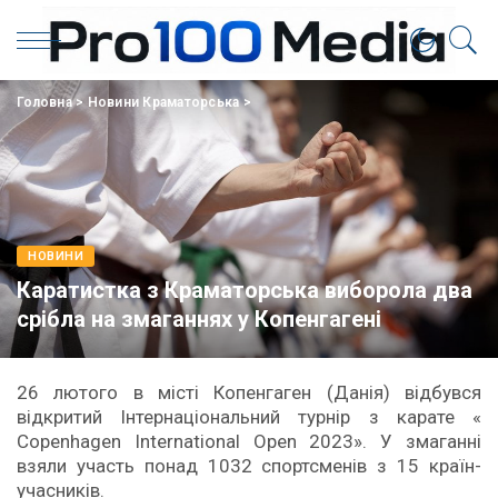
Головна
>
Новини Краматорська
>
НОВИНИ
Каратистка з Краматорська виборола два
срібла на змаганнях у Копенгагені
26 лютого в місті Копенгаген (Данія) відбувся
відкритий Інтернаціональний турнір з карате «
Copenhagen International Open 2023». У змаганні
взяли участь понад 1032 спортсменів з 15 країн-
учасників.