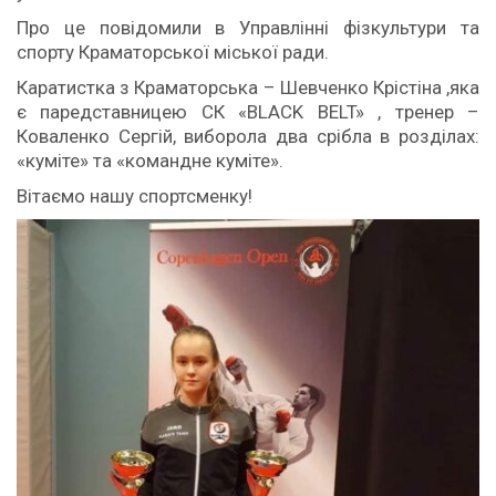
Про це повідомили в Управлінні фізкультури та
спорту Краматорської міської ради.
Каратистка з Краматорська – Шевченко Крістіна ,яка
є паредставницею СК «BLACK BELT» , тренер –
Коваленко Сергій, виборола два срібла в розділах:
«куміте» та «командне куміте».
Вітаємо нашу спортсменку!