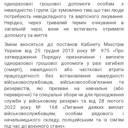
одноразової грошової допомоги особам з
інвалідністю І групи. Це зумовлено тим, що такі люди
потребують невідкладного та вартісного лікування.
Нерідко, через тривалий термін очікування в
загальній черзі, вони не встигають отримати
допомогу за життя.
Зміни вносяться до постанов Кабінету Міністрів
України від 25 грудня 2013 року № 975 «Про
затвердження Порядку призначення і виплати
одноразової грошової допомоги у разі загибелі
(смерті), інвалідності або часткової втрати
працездатності без встановлення інвалідності
військовослужбовців, військовозобов’язаних та
резервістів, які призвані на навчальні (або
перевірочні) та спеціальні збори чи для проходження
служби у військовому резерві» та від 28 лютого
2022 року № 168 «Питання деяких виплат
військовослужбовцям, особам рядового і
начальницького складу, поліцейським та їх сім’ям
під час дії воєнного стану».