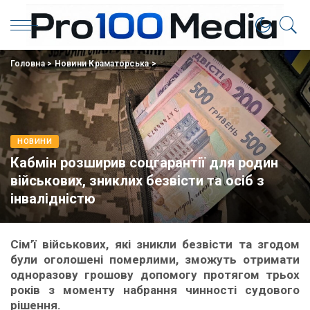
Головна
>
Новини Краматорська
>
НОВИНИ
Кабмін розширив соцгарантії для родин
військових, зниклих безвісти та осіб з
інвалідністю
Сім’ї військових, які зникли безвісти та згодом
були оголошені померлими, зможуть отримати
одноразову грошову допомогу протягом трьох
років з моменту набрання чинності судового
рішення.