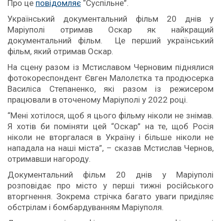
Про це
повідомляє
“Суспільне”.
Український документальний фільм 20 днів у
Маріуполі отримав Оскар як найкращий
документальний фільм. Це перший український
фільм, який отримав Оскар.
На сцену разом із Мстиславом Черновим піднялися
фотокореспондент Євген Малолєтка та продюсерка
Василіса Степаненко, які разом із режисером
працювали в оточеному Маріуполі у 2022 році.
“Мені хотілося, щоб я цього фільму ніколи не знімав.
Я хотів би поміняти цей “Оскар” на те, щоб Росія
ніколи не вторгалася в Україну і більше ніколи не
нападала на наші міста”, – сказав Мстислав Чернов,
отримавши нагороду.
Документальний фільм 20 днів у Маріуполі
розповідає про місто у перші тижні російського
вторгнення. Зокрема стрічка багато уваги приділяє
обстрілам і бомбардуванням Маріуполя.