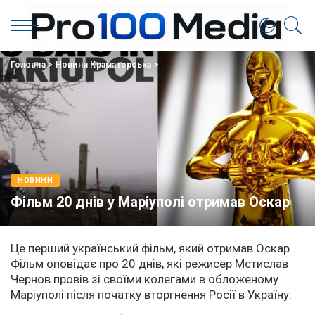
Головна
>
Новини Краматорська
>
НОВИНИ
Фільм 20 днів у Маріуполі отримав Оскар
Це перший український фільм, який отримав Оскар.
Фільм оповідає про 20 днів, які режисер Мстислав
Чернов провів зі своїми колегами в обложеному
Маріуполі після початку вторгнення Росії в Україну.