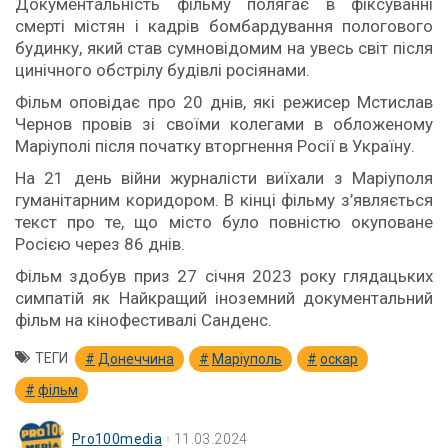
Документальність фільму полягає в фіксуванні
смерті містян і кадрів бомбардування пологового
будинку, який став сумновідомим на увесь світ після
цинічного обстрілу будівлі росіянами.
Фільм оповідає про 20 днів, які режисер Мстислав
Чернов провів зі своїми колегами в обложеному
Маріуполі після початку вторгнення Росії в Україну.
На 21 день війни журналісти виїхали з Маріуполя
гуманітарним коридором. В кінці фільму з’являється
текст про те, що місто було повністю окуповане
Росією через 86 днів.
Фільм здобув приз 27 січня 2023 року глядацьких
симпатій як Найкращий іноземний документальний
фільм на кінофестивалі Санденс.
ТЕГИ
Донеччина
Маріуполь
оскар
фільм
Pro100media
11.03.2024