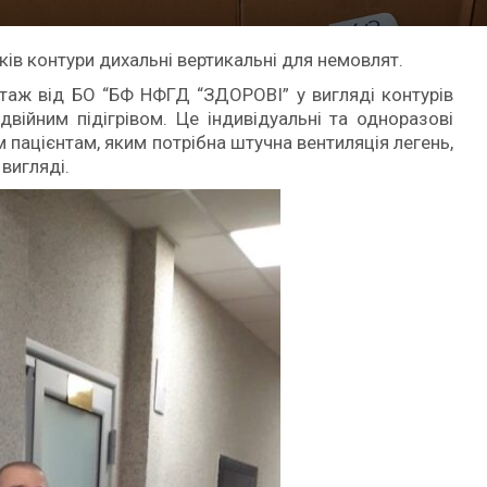
в контури дихальні вертикальні для немовлят.
таж від БО “БФ НФГД “ЗДОРОВІ” у вигляді контурів
війним підігрівом. Це індивідуальні та одноразові
пацієнтам, яким потрібна штучна вентиляція легень,
вигляді.