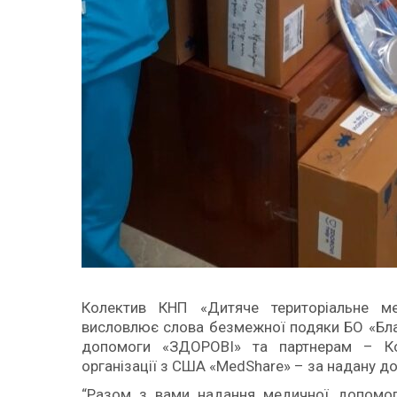
Колектив КНП «Дитяче територіальне ме
висловлює слова безмежної подяки БО «Бла
допомоги «ЗДОРОВІ» та партнерам – Ком
організації з США «MedShare» – за надану д
“Разом з вами надання медичної допомог