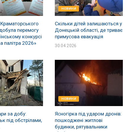
НОВИНИ
 Краматорського
Скільки дітей залишаються у
добула перемогу
Донецькій області, де триває
їнському конкурсі
примусова евакуація
а палітра 2026»
30.04.2026
НОВИНИ
ри за добу:
Ясногірка під ударом дронів:
к під обстрілами,
пошкоджені житлові
а
будинки, рятувальники