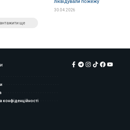
ліквідували пожежу
30.04.2026
антажити ще
и
и
а
а конфіденційності