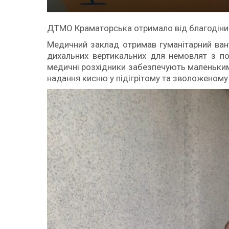
ДТМО Краматорська отримало від благодіникі
Медичний заклад отримав гуманітарний ван
дихальних вертикальних для немовлят з под
медичні розхідники забезпечують маленьким 
надання кисню у підігрітому та зволоженому 