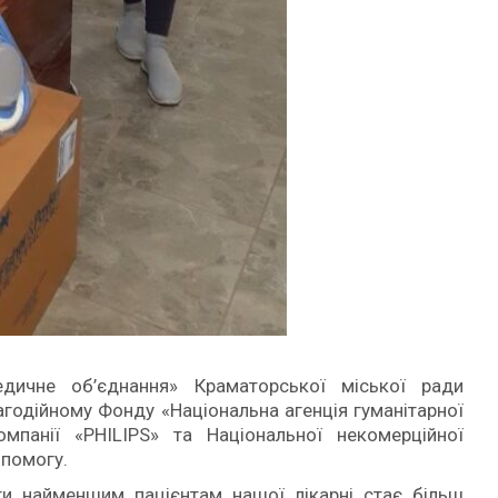
дичне об’єднання» Краматорської міської ради
годійному Фонду «Національна агенція гуманітарної
панії «PHILIPS» та Національної некомерційної
опомогу.
и найменшим пацієнтам нашої лікарні стає більш