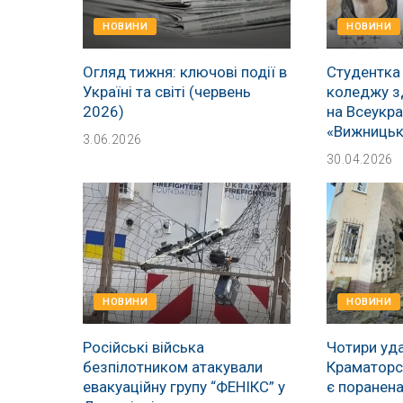
НОВИНИ
НОВИНИ
Огляд тижня: ключові події в
Студентка
Україні та світі (червень
коледжу з
2026)
на Всеукра
«Вижницьк
3.06.2026
30.04.2026
НОВИНИ
НОВИНИ
Російські війська
Чотири уда
безпілотником атакували
Краматорсь
евакуаційну групу “ФЕНІКС” у
є поранен