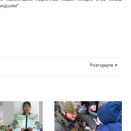
видшим”.
Розгорнути ▼