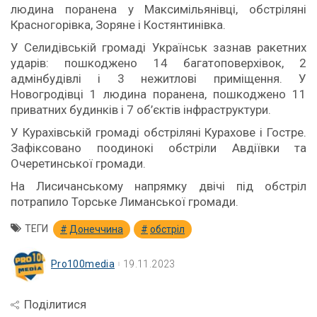
людина поранена у Максимільянівці, обстріляні
Красногорівка, Зоряне і Костянтинівка.
У Селидівській громаді Українськ зазнав ракетних
ударів: пошкоджено 14 багатоповерхівок, 2
адмінбудівлі і 3 нежитлові приміщення. У
Новогродівці 1 людина поранена, пошкоджено 11
приватних будинків і 7 об’єктів інфраструктури.
У Курахівській громаді обстріляні Курахове і Гостре.
Зафіксовано поодинокі обстріли Авдіївки та
Очеретинської громади.
На Лисичанському напрямку двічі під обстріл
потрапило Торське Лиманської громади.
ТЕГИ
Донеччина
обстріл
Pro100media
19.11.2023
Поділитися