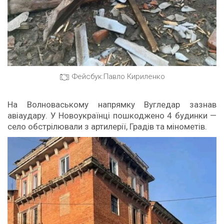
Фейсбук:Павло Кириленко
На Волноваському напрямку Вугледар зазнав
авіаудару. У Новоукраїнці пошкоджено 4 будинки —
село обстрілювали з артилерії, Градів та мінометів.