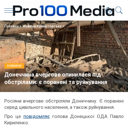
Головна
>
Новини Краматорська
>
НОВИНИ
Донеччина вчергове опинилася під
обстрілами: є поранені та руйнування
Росіяни вчергове обстріляли Донеччину. Є поранені
серед цивільного населення, а також руйнування.
Про це
повідомляє
голова Донецької ОДА Павло
Кириленко.