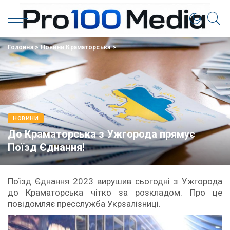
Головна
>
Новини Краматорська
>
НОВИНИ
До Краматорська з Ужгорода прямує
Поїзд Єднання!
Поїзд Єднання 2023 вирушив сьогодні з Ужгорода
до Краматорська чітко за розкладом. Про це
повідомляє пресслужба Укрзалізниці.