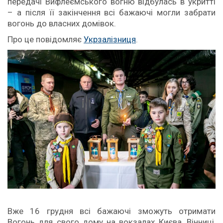
передачі Вифлеємського вогню відбулась в укритті
– а після її закінчення всі бажаючі могли забрати
вогонь до власних домівок.
Про це повідомляє
Укрзалізниця
.
Вже 16 грудня всі бажаючі зможуть отримати
Вогонь для свого дому на вокзалах Києва, Вінниці,