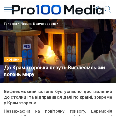
Головна
>
Новини Краматорська
>
НОВИНИ
До Краматорська везуть Вифлеємський
вогонь миру
Вифлеємський вогонь був успішно доставлений
до столиці та відправився далі по країні, зокрема
у Краматорськ.
Незважаючи на повітряну тривогу, церемонія