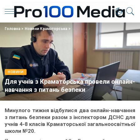
Головна
>
Новини Краматорська
>
НОВИНИ
Для учнів з Краматорська провели онлайн-
навчання з питань безпеки
Минулого тижня відбулися два онлайн-навчання
з питань безпеки разом з інспектором ДСНС для
учнів 4-8 класів Краматорської загальноосвітньої
школи №20.