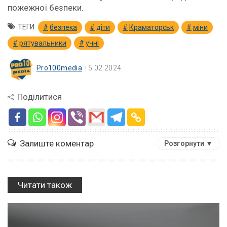
пожежної безпеки.
ТЕГИ
безпека
діти
Краматорськ
міни
рятувальники
учні
Pro100media
5.02.2024
Поділитися
Залиште коментар
Розгорнути ▼
Читати також