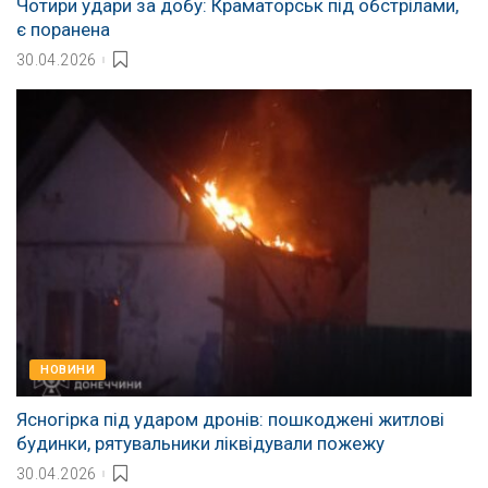
Чотири удари за добу: Краматорськ під обстрілами,
є поранена
30.04.2026
НОВИНИ
Ясногірка під ударом дронів: пошкоджені житлові
будинки, рятувальники ліквідували пожежу
30.04.2026