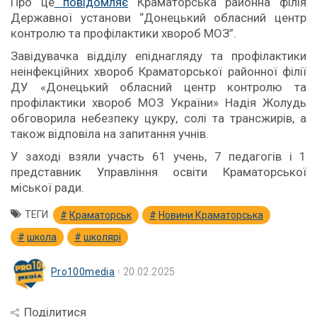
Про це
повідомляє
Краматорська районна філія
Державної установи “Донецький обласний центр
контролю та профілактики хвороб МОЗ”.
Завідувачка відділу епіднагляду та профілактики
неінфекційних хвороб Краматорської районної філії
ДУ «Донецький обласний центр контролю та
профілактики хвороб МОЗ України» Надія Жолудь
обговорила небезпеку цукру, солі та трансжирів, а
також відповіла на запитання учнів.
У заході взяли участь 61 учень, 7 педагогів і 1
представник Управління освіти Краматорської
міської ради.
ТЕГИ
Краматорськ
Новини Краматорська
школа
школярі
Pro100media
20.02.2025
Поділитися