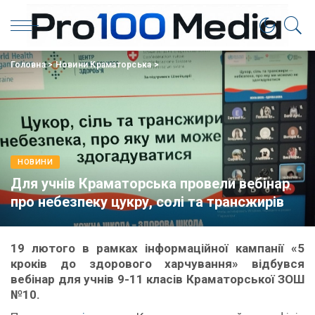
Головна
>
Новини Краматорська
>
НОВИНИ
Для учнів Краматорська провели вебінар
про небезпеку цукру, солі та трансжирів
19 лютого в рамках інформаційної кампанії «5
кроків до здорового харчування» відбувся
вебінар для учнів 9-11 класів Краматорської ЗОШ
№10.