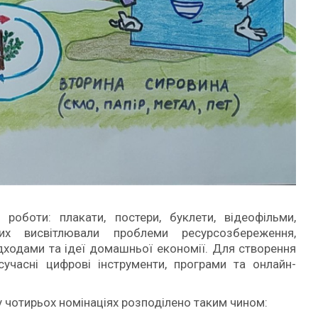
 роботи: плакати, постери, буклети, відеофільми,
их висвітлювали проблеми ресурсозбереження,
дходами та ідеї домашньої економії. Для створення
сучасні цифрові інструменти, програми та онлайн-
у чотирьох номінаціях розподілено таким чином: