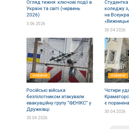
Огляд тижня: ключові події в
Студентка
Україні та світі (червень
коледжу з
2026)
на Всеукра
«Вижницьк
3.06.2026
30.04.2026
НОВИНИ
НОВИНИ
Російські війська
Чотири уда
безпілотником атакували
Краматорсь
евакуаційну групу “ФЕНІКС” у
є поранен
Дружківці
30.04.2026
30.04.2026