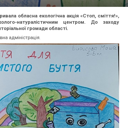
вала обласна екологічна акція «Стоп, сміття!»,
олого-натуралістичним центром. До заходу
риторіальної громади області.
на адміністрація.