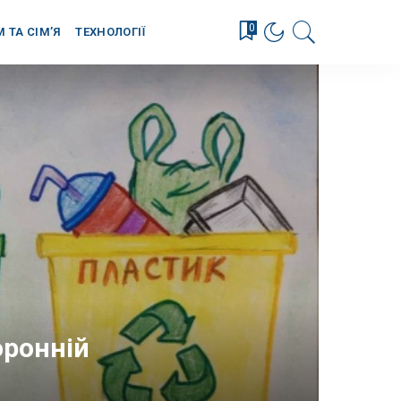
0
М ТА СІМ’Я
ТЕХНОЛОГІЇ
оронній