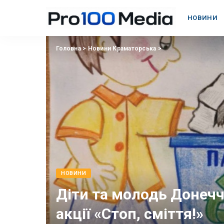
НОВИНИ
Головна
>
Новини Краматорська
>
НОВИНИ
Діти та молодь Донечч
акції «Стоп, сміття!»