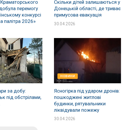
 Краматорського
Скільки дітей залишаються у
добула перемогу
Донецькій області, де триває
їнському конкурсі
примусова евакуація
а палітра 2026»
30.04.2026
НОВИНИ
ри за добу:
Ясногірка під ударом дронів:
к під обстрілами,
пошкоджені житлові
а
будинки, рятувальники
ліквідували пожежу
30.04.2026