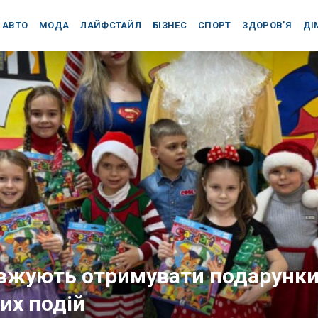
АВТО
МОДА
ЛАЙФСТАЙЛ
БІЗНЕС
СПОРТ
ЗДОРОВ’Я
ДІ
вжують отримувати подарунки
их подій