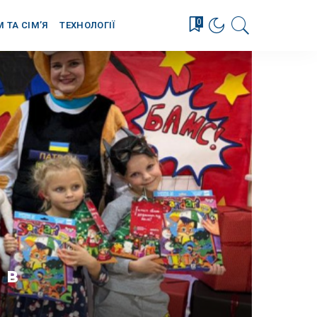
0
М ТА СІМ’Я
ТЕХНОЛОГІЇ
 в