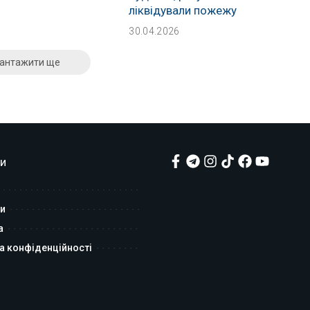
ліквідували пожежу
30.04.2026
антажити ще
и
и
а
а конфіденційності