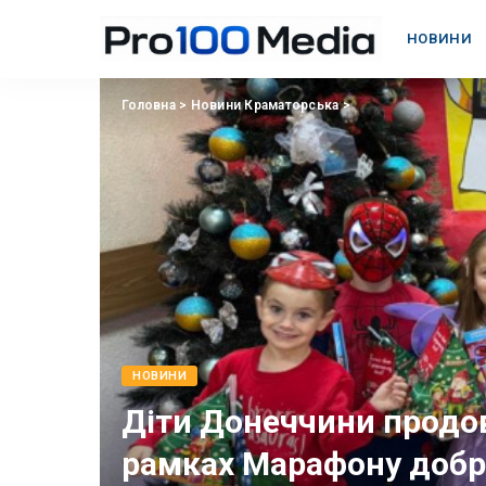
НОВИНИ
Головна
>
Новини Краматорська
>
НОВИНИ
Діти Донеччини продо
рамках Марафону добр