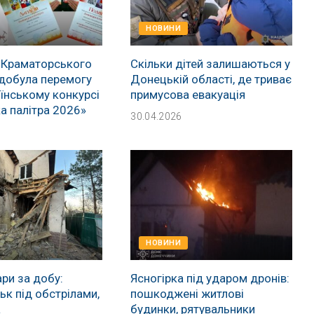
НОВИНИ
 Краматорського
Скільки дітей залишаються у
добула перемогу
Донецькій області, де триває
їнському конкурсі
примусова евакуація
а палітра 2026»
30.04.2026
НОВИНИ
ри за добу:
Ясногірка під ударом дронів:
к під обстрілами,
пошкоджені житлові
а
будинки, рятувальники