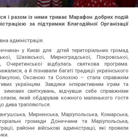
ся і разом із ними триває Марафон добрих подій
страцією за підтримки Благодійної Організації
на адміністрація.
еччина» у Києві для дітей територіальних громад
кої, Шахівської, Мирноградської, Покровської,
ої, Очеретинської відбулась святкова програма.
ажалися, а й пізнавали багаті традиції українського
 Вакулою, Оксаною та Солохою – стала справжнім
тивих українцям. Завдяки інтерактивним іграм та
 зимових святкувань, відчувши себе справжніми
колаєм, який обдарував кожного маленького гостя
що дива трапляються.
нгушська, Мирненська, Маріупольська, Комарська,
торіальні громади Донеччини та Маріупольська,
ації, районні військові адміністрації, які провели
нки.