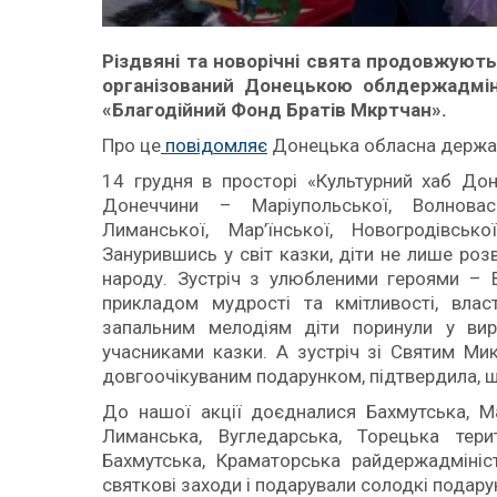
Різдвяні та новорічні свята продовжують
організований Донецькою облдержадміні
«Благодійний Фонд Братів Мкртчан».
Про це
повідомляє
Донецька обласна держав
14 грудня в просторі «Культурний хаб Дон
Донеччини – Маріупольської, Волновась
Лиманської, Мар’їнської, Новогродівськ
Занурившись у світ казки, діти не лише розв
народу. Зустріч з улюбленими героями –
прикладом мудрості та кмітливості, влас
запальним мелодіям діти поринули у вир
учасниками казки. А зустріч зі Святим Ми
довгоочікуваним подарунком, підтвердила, 
До нашої акції доєдналися Бахмутська, Ма
Лиманська, Вугледарська, Торецька тери
Бахмутська, Краматорська райдержадміністр
святкові заходи і подарували солодкі подару