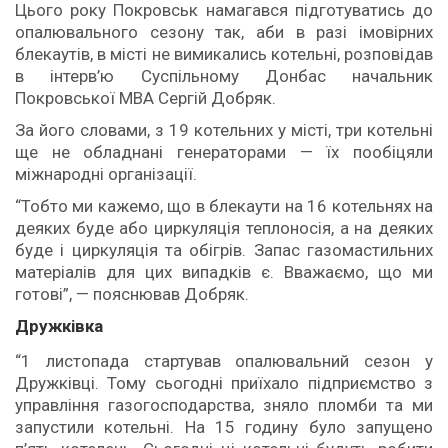
Цього року Покровськ намагався підготуватись до
опалювального сезону так, аби в разі імовірних
блекаутів, в місті не вимикались котельні, розповідав
в інтерв’ю Суспільному Донбас начальник
Покровської МВА Сергій Добряк.
За його словами, з 19 котельних у місті, три котельні
ще не обладнані генераторами — їх пообіцяли
міжнародні організації.
“Тобто ми кажемо, що в блекаути на 16 котельнях на
деяких буде або циркуляція теплоносія, а на деяких
буде і циркуляція та обігрів. Запас газомастильних
матеріалів для цих випадків є. Вважаємо, що ми
готові”, — пояснював Добряк.
Дружківка
“1 листопада стартував опалювальний сезон у
Дружківці. Тому сьогодні приїхало підприємство з
управління газогосподарства, зняло пломби та ми
запустили котельні. На 15 годину було запущено