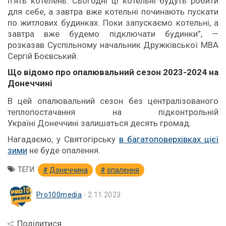
п’ять котелень. Сьогодні ці котельні будуть робити
для себе, а завтра вже котельні починають пускати
по житлових будинках. Поки запускаємо котельні, а
завтра вже будемо підключати будинки”, —
розказав Суспільному начальник Дружківської МВА
Сергій Боєвський.
Що відомо про опалювальний сезон 2023-2024 на
Донеччині
В цей опалювальний сезон без централізованого
теплопостачання на підконтрольній
Україні Донеччині залишаться десять громад.
Нагадаємо, у Святогірську
в багатоповерхівках цієї
зими
не буде опалення.
ТЕГИ
Донеччина
опалення
Pro100media
2.11.2023
Поділитися