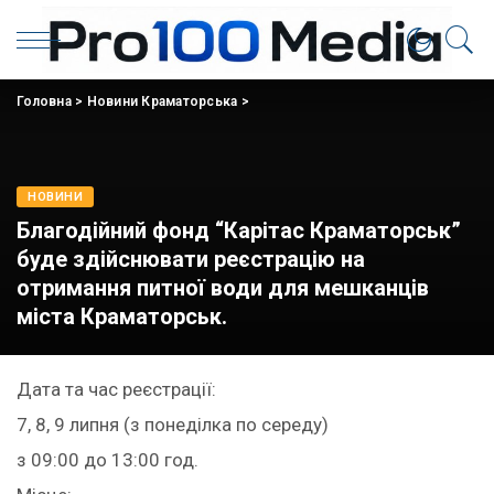
Головна
>
Новини Краматорська
>
НОВИНИ
Благодійний фонд “Карітас Краматорськ”
буде здійснювати реєстрацію на
отримання питної води для мешканців
міста Краматорськ.
Дата та час реєстрації:
7, 8, 9 липня (з понеділка по середу)
з 09:00 до 13:00 год.