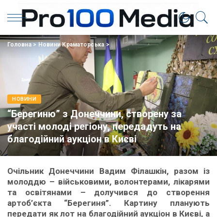
Головна
>
Новини Краматорська
>
НОВИНИ
“Берегиню” з Донеччини, створену за
участі молоді регіону, передадуть на
благодійний аукціон в Києві
Очільник Донеччини Вадим Філашкін, разом із
молоддю – військовими, волонтерами, лікарями
та освітянами – долучився до створення
артоб’єкта “Берегиня”. Картину планують
передати як лот на благодійний аукціон в Києві, а