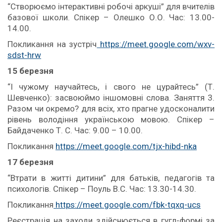
“Створюємо інтерактивні робочі аркуші” для вчителів
базової школи. Спікер – Олешко О.О. Час: 13.00-
14.00.
Покликання на зустріч
https://meet.google.com/wxv-
sdst-hrw
15 березня
“І чужому научайтесь, і свого не цурайтесь” (Т.
Шевченко): засвоюймо іншомовні слова. Заняття 3.
Разом чи окремо? для всіх, хто прагне удосконалити
рівень володіння українською мовою. Спікер –
Байдаченко Т. С. Час: 9.00 – 10.00.
Покликання
https://meet.google.com/tjx-hibd-nka
17 березня
“Втрати в житті дитини” для батьків, педагогів та
психологів. Спікер – Поуль В.С. Час: 13.30-14.30.
Покликання
https://meet.google.com/fbk-tqxq-ucs
Реєстрація на заходи здійснюється в гугл-формі за