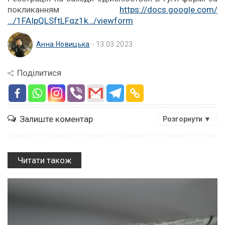
покликанням
https://docs.google.com/
…/1FAIpQLSftLFqz1k…/viewform
Анна Новицька
13.03.2023
Поділитися
Залиште коментар
Розгорнути ▼
Читати також