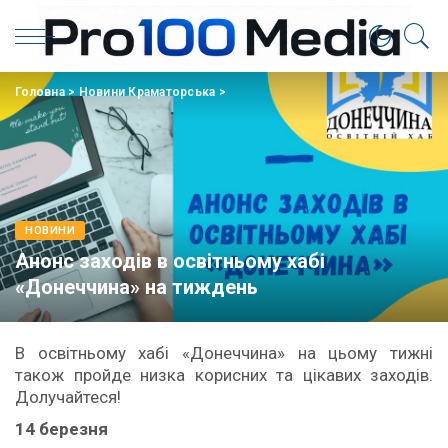
Головна
>
Новини Краматорська
>
НОВИНИ
Анонс заходів в освітньому хабі
«Донеччина» на тиждень
В освітньому хабі «Донеччина» на цьому тижні
також пройде низка корисних та цікавих заходів.
Долучайтеся!
14 березня