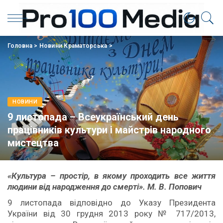
Головна
>
Новини Краматорська
>
НОВИНИ
9 листопада – Всеукраїнський день
працівників культури і майстрів народного
мистецтва
«Культура – простір, в якому проходить все життя
людини від народження до смерті». М. В. Попович
9 листопада відповідно до Указу Президента
України від 30 грудня 2013 року № 717/2013,