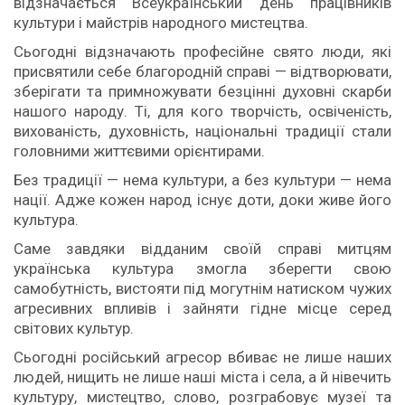
відзначається Всеукраїнський день працівників
культури і майстрів народного мистецтва.
Сьогодні відзначають професійне свято люди, які
присвятили себе благородній справі — відтворювати,
зберігати та примножувати безцінні духовні скарби
нашого народу. Ті, для кого творчість, освіченість,
вихованість, духовність, національні традиції стали
головними життєвими орієнтирами.
Без традиції — нема культури, а без культури — нема
нації. Адже кожен народ існує доти, доки живе його
культура.
Саме завдяки відданим своїй справі митцям
українська культура змогла зберегти свою
самобутність, вистояти під могутнім натиском чужих
агресивних впливів і зайняти гідне місце серед
світових культур.
Сьогодні російський агресор вбиває не лише наших
людей, нищить не лише наші міста і села, а й нівечить
культуру, мистецтво, слово, розграбовує музеї та