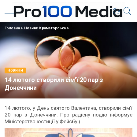
Головна
>
Новини Краматорська
>
НОВИНИ
14 лютого створили сім’ї 20 пар з
Донеччини
14 лютого, у День святого Валентина, створили сім’ї
20 пар з Донеччини. Про радісну подію інформує
CREATOR: gd-jpeg v1.0 (using IJG JPEG v62), quality = 100
Міністерство юстиції у Фейсбуці.