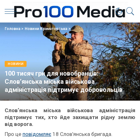
Головна
>
Новини Краматорська
>
НОВИНИ
100 тисяч грн для новобранців:
Слов’янська міська військова
адміністрація підтримує добровольців
Словʼянська міська військова адміністрація
підтримує тих, хто йде захищати рідну землю
від ворога.
Про це
повідомляє
18 Слов’янська бригада.