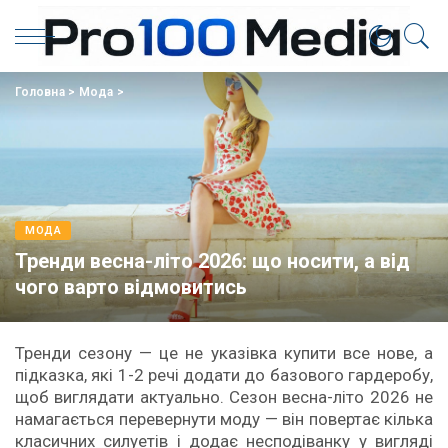
Головна
>
Мода
>
МОДА
Тренди весна-літо 2026: що носити, а від
чого варто відмовитись
Тренди сезону — це не указівка купити все нове, а
підказка, які 1-2 речі додати до базового гардеробу,
щоб виглядати актуально. Сезон весна-літо 2026 не
намагається перевернути моду — він повертає кілька
класичних силуетів і додає несподіванку у вигляді