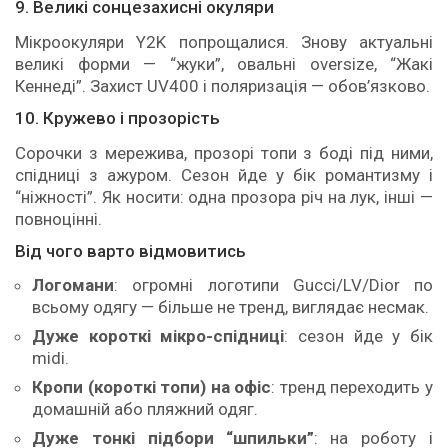
9. Великі сонцезахисні окуляри
Мікроокуляри Y2K попрощалися. Знову актуальні
великі форми — “жуки”, овальні oversize, “Жакі
Кеннеді”. Захист UV400 і поляризація — обов’язково.
10. Кружево і прозорість
Сорочки з мережива, прозорі топи з боді під ними,
спідниці з ажуром. Сезон йде у бік романтизму і
“ніжності”. Як носити: одна прозора річ на лук, інші —
повноцінні.
Від чого варто відмовитись
Логомани
: огромні логотипи Gucci/LV/Dior по
всьому одягу — більше не тренд, виглядає несмак.
Дуже короткі мікро-спідниці
: сезон йде у бік
midі.
Кропи (короткі топи) на офіс
: тренд переходить у
домашній або пляжний одяг.
Дуже тонкі підбори “шпильки”
: на роботу і