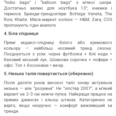
“hobo bags” і “balloon bags” з м’якої шкіри.
Достатньо великі для ноутбука 13″, книжки і
термоса. Бренди-трендсетери: Bottega Veneta, The
Row, Khaite. Маса-маркет копіює — H&M, Zara, COS
пропонують гідні аналоги.
4. Біла спідниця
Прямі мідаксі-спідниці білого або кремового
кольору — найбільш носимий тренд сезону.
Поєднується з усім: чорна футболка + білі кеди =
базовий міський лук. Шовкова сорочка + лофери =
офіс. Топ + босоніжки = вечір.
5. Низька талія повертається (обережно)
Після десяти років високої талії знову актуальна
низька — але “розумна”. Не “хіпстер 2007”, а м’який
варіант на 2-3 см нижче пупка. Найкраще працює на
прямих джинсах і кльош штанах. Категорично не
варто, якщо незручно — комфорт важливіший за
тренди.