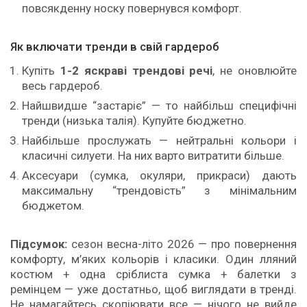
повсякденну носку повернувся комфорт.
Як включати тренди в свій гардероб
Купіть
1-2 яскраві трендові речі
, не оновлюйте
весь гардероб.
Найшвидше “застаріє” — то найбільш специфічні
тренди (низька талія). Купуйте бюджетно.
Найбільше прослужать — нейтральні кольори і
класичні силуети. На них варто витратити більше.
Аксесуари (сумка, окуляри, прикраси) дають
максимальну “трендовість” з мінімальним
бюджетом.
Підсумок:
сезон весна-літо 2026 — про повернення
комфорту, м’яких кольорів і класики. Один лляний
костюм + одна сріблиста сумка + балетки з
ремінцем — уже достатньо, щоб виглядати в тренді.
Не намагайтесь скопіювати все — нічого не вийде