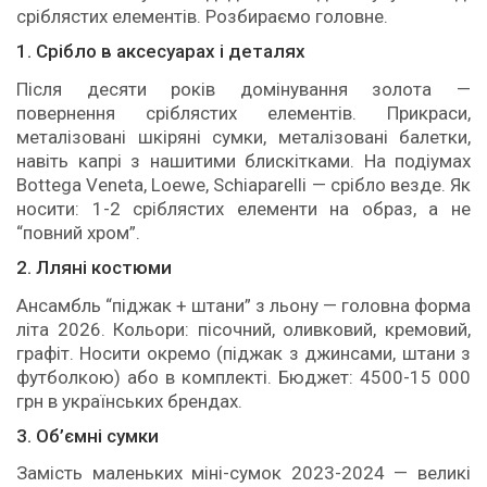
сріблястих елементів. Розбираємо головне.
1. Срібло в аксесуарах і деталях
Після десяти років домінування золота —
повернення сріблястих елементів. Прикраси,
металізовані шкіряні сумки, металізовані балетки,
навіть капрі з нашитими блискітками. На подіумах
Bottega Veneta, Loewe, Schiaparelli — срібло везде. Як
носити: 1-2 сріблястих елементи на образ, а не
“повний хром”.
2. Лляні костюми
Ансамбль “піджак + штани” з льону — головна форма
літа 2026. Кольори: пісочний, оливковий, кремовий,
графіт. Носити окремо (піджак з джинсами, штани з
футболкою) або в комплекті. Бюджет: 4500-15 000
грн в українських брендах.
3. Об’ємні сумки
Замість маленьких міні-сумок 2023-2024 — великі