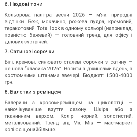
6. Нюдові тони
Кольорова палітра весни 2026 — м’які природні
відтінки. Беж, мокачино, рожева пудра, кремовий,
теракотовий. Total look в одному кольорі (наприклад,
повністю бежевий) — головний тренд для офісу і
ділових зустрічей.
7. Сатинові сорочки
Білі, кремові, синювато-сталеві сорочки з сатину —
це нова “класика 2026”. Носити з джинсами вдень, з
костюмними штанами ввечері. Бюджет: 1500-4000
грн.
8. Балетки з ремінцем
Балерини з кросом-ремінцем на щиколотці —
найочікуваніше взуття сезону. Шкіра або з
тканинним верхом. Колір: чорний, золотистий,
металізований. Тренд від Miu Miu — мас-маркет
копіює щонайбільше.