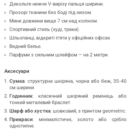
Декольте нижче V-вирізу пальця ширини.
Прозорі тканини без боді під низом.
Мини довжини вище 7 см над коліном.
Спортивний стиль (худі, треки).
Шльопанці, відкриті п’яти у офіційних офісах.
Видний бельє.
Парфуми з сильним шлейфом — на 2 метри.
Аксесуари
Сумка
: структурна шкіряна, чорна або беж, 35-40
см ширини.
Годинник
: класичний шкіряний ремінець або
тонкий металевий браслет.
Шарф або хустка
: шовковий, з принтом geometric.
Прикраси
: мінімалістичні, золото або срібло
однотипне.