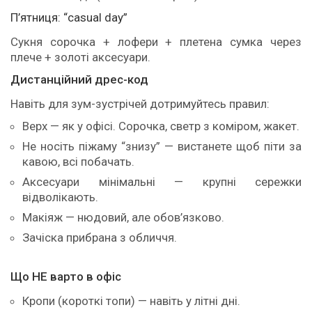
П’ятниця: “casual day”
Сукня сорочка + лофери + плетена сумка через
плече + золоті аксесуари.
Дистанційний дрес-код
Навіть для зум-зустрічей дотримуйтесь правил:
Верх — як у офісі. Сорочка, светр з коміром, жакет.
Не носіть піжаму “знизу” — вистанете щоб піти за
кавою, всі побачать.
Аксесуари мінімальні — крупні сережки
відволікають.
Макіяж — нюдовий, але обов’язково.
Зачіска прибрана з обличчя.
Що НЕ варто в офіс
Кропи (короткі топи) — навіть у літні дні.