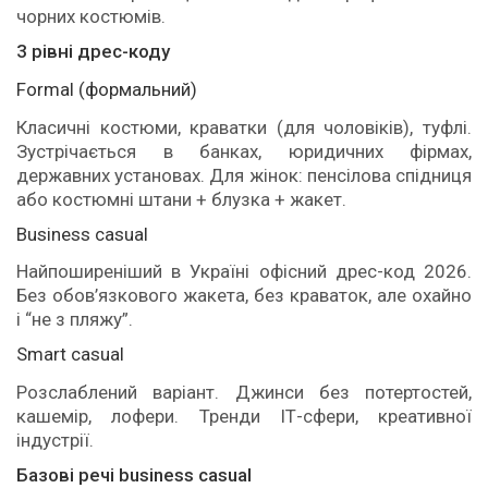
чорних костюмів.
3 рівні дрес-коду
Formal (формальний)
Класичні костюми, краватки (для чоловіків), туфлі.
Зустрічається в банках, юридичних фірмах,
державних установах. Для жінок: пенсілова спідниця
або костюмні штани + блузка + жакет.
Business casual
Найпоширеніший в Україні офісний дрес-код 2026.
Без обов’язкового жакета, без краваток, але охайно
і “не з пляжу”.
Smart casual
Розслаблений варіант. Джинси без потертостей,
кашемір, лофери. Тренди ІТ-сфери, креативної
індустрії.
Базові речі business casual