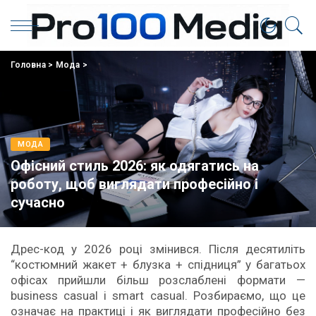
Головна
>
Мода
>
МОДА
Офісний стиль 2026: як одягатись на
роботу, щоб виглядати професійно і
сучасно
Дрес-код у 2026 році змінився. Після десятиліть
“костюмний жакет + блузка + спідниця” у багатьох
офісах прийшли більш розслаблені формати —
business casual і smart casual. Розбираємо, що це
означає на практиці і як виглядати професійно без