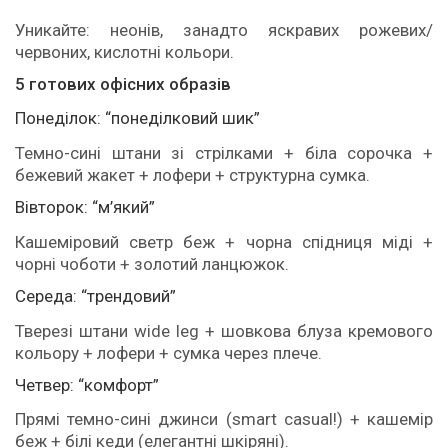
Уникайте: неонів, занадто яскравих рожевих/
червоних, кислотні кольори.
5 готових офісних образів
Понеділок: “понеділковий шик”
Темно-сині штани зі стрілками + біла сорочка +
бежевий жакет + лофери + структурна сумка.
Вівторок: “м’який”
Кашеміровий светр беж + чорна спідниця міді +
чорні чоботи + золотий ланцюжок.
Середа: “трендовий”
Тверезі штани wide leg + шовкова блуза кремового
кольору + лофери + сумка через плече.
Четвер: “комфорт”
Прямі темно-сині джинси (smart casual!) + кашемір
беж + білі кеди (елегантні шкіряні).