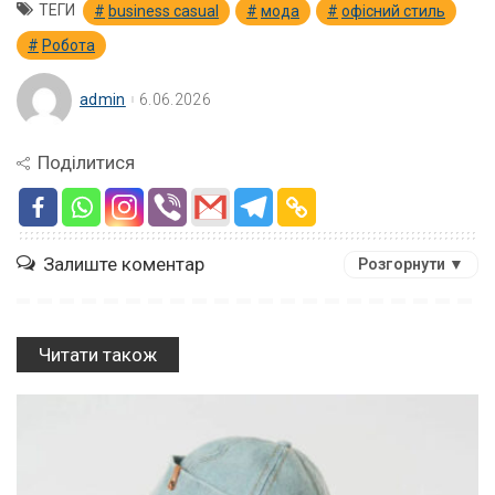
ТЕГИ
business casual
мода
офісний стиль
Робота
admin
6.06.2026
Поділитися
Залиште коментар
Розгорнути ▼
Читати також