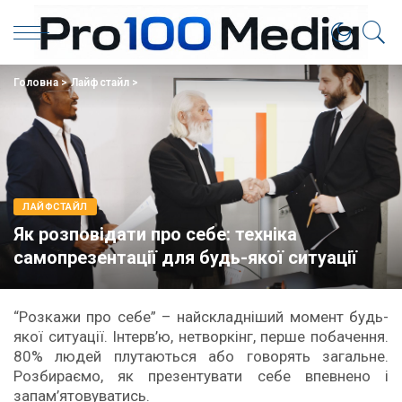
Головна
>
Лайфстайл
>
ЛАЙФСТАЙЛ
Як розповідати про себе: техніка
самопрезентації для будь-якої ситуації
“Розкажи про себе” – найскладніший момент будь-
якої ситуації. Інтерв’ю, нетворкінг, перше побачення.
80% людей плутаються або говорять загальне.
Розбираємо, як презентувати себе впевнено і
запам’ятовуватись.