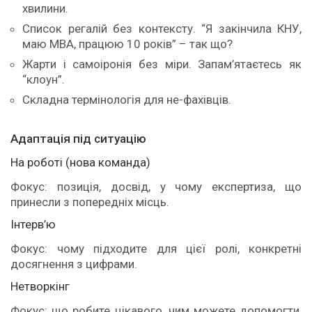
хвилини.
Список регалій без контексту. “Я закінчила КНУ,
маю MBA, працюю 10 років” – так що?
Жарти і самоіронія без міри. Запам’ятаєтесь як
“клоун”.
Складна термінологія для не-фахівців.
Адаптація під ситуацію
На роботі (нова команда)
Фокус: позиція, досвід, у чому експертиза, що
принесли з попередніх місць.
Інтерв’ю
Фокус: чому підходите для цієї ролі, конкретні
досягнення з цифрами.
Нетворкінг
Фокус: що робите цікавого, чим можете допомогти,