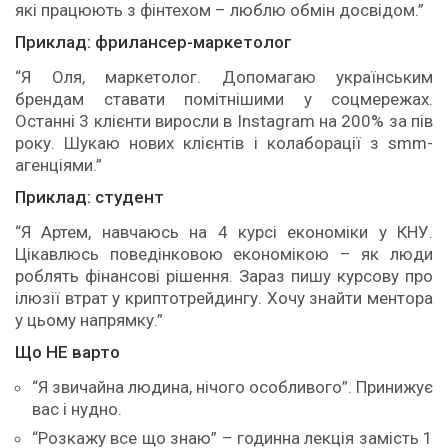
які працюють з фінтехом – люблю обмін досвідом.”
Приклад: фрилансер-маркетолог
“Я Оля, маркетолог. Допомагаю українським
брендам ставати помітнішими у соцмережах.
Останні 3 клієнти виросли в Instagram на 200% за пів
року. Шукаю нових клієнтів і колаборації з smm-
агенціями.”
Приклад: студент
“Я Артем, навчаюсь на 4 курсі економіки у КНУ.
Цікавлюсь поведінковою економікою – як люди
роблять фінансові рішення. Зараз пишу курсову про
ілюзії втрат у криптотрейдингу. Хочу знайти ментора
у цьому напрямку.”
Що НЕ варто
“Я звичайна людина, нічого особливого”. Принижує
вас і нудно.
“Розкажу все що знаю” – годинна лекція замість 1