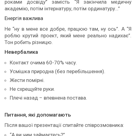
роками досвіду” замість “Я закінчила медичну
академію, потім інтернатуру, потім ординатуру…”
Енергія важлива
Не “ну в мене все добре, працюю там, ну ось”. А “Я
роблю крутий проект, який мене реально надихає”.
Тон робить різницю.
Невербалика
Контакт очима 60-70% часу.
Усмішка природна (без перебільшення).
Жести помірні.
Не схрещуйте руки.
Плечі назад – впевнена постава.
Питання, які допомагають
Після вашої презентації спитайте співрозмовника:
“А ви чим займаєтесь?”