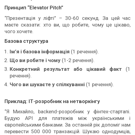
Принцип “Elevator Pitch”
“Презентація у ліфті” – 30-60 секунд. За цей час
маєте сказати: хто ви, що робите, чому це цікаво,
чого хочете.
Базова структура
Ім’я і базова інформація
(1 речення).
Що ви робите і чому
(1-2 речення).
Конкретний результат або цікавий факт
(1
речення).
Чого ви шукаєте у спілкуванні
(1 речення).
Приклад: ІТ-розробник на нетворкінгу
“Я Михайло, backend-розробник у фінтех-стартапі.
Будую API для платежів між українськими і
європейськими банками. За останній рік допоміг нам
перевести 500 000 транзакцій. Шукаю однодумців,