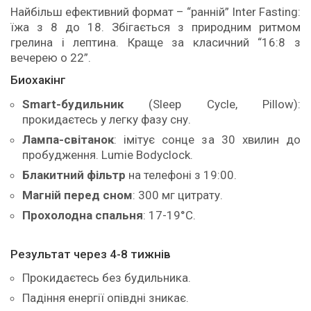
Найбільш ефективний формат – “ранній” Inter Fasting:
їжа з 8 до 18. Збігається з природним ритмом
грелина і лептина. Краще за класичний “16:8 з
вечерею о 22”.
Биохакінг
Smart-будильник
(Sleep Cycle, Pillow):
прокидаєтесь у легку фазу сну.
Лампа-світанок
: імітує сонце за 30 хвилин до
пробудження. Lumie Bodyclock.
Блакитний фільтр
на телефоні з 19:00.
Магній перед сном
: 300 мг цитрату.
Прохолодна спальня
: 17-19°C.
Результат через 4-8 тижнів
Прокидаєтесь без будильника.
Падіння енергії опівдні зникає.