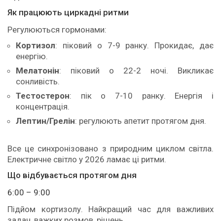
Як працюють циркадні ритми
Регулюються гормонами:
Кортизол
: піковий о 7-9 ранку. Прокидає, дає
енергію.
Мелатонін
: піковий о 22-2 ночі. Викликає
сонливість.
Тестостерон
: пік о 7-10 ранку. Енергія і
концентрація.
Лептин/Грелін
: регулюють апетит протягом дня.
Все це синхронізовано з природним циклом світла.
Електричне світло у 2026 ламає ці ритми.
Що відбувається протягом дня
6:00 – 9:00
Підйом кортизолу. Найкращий час для важливих
задач, важких розмов, рішень.