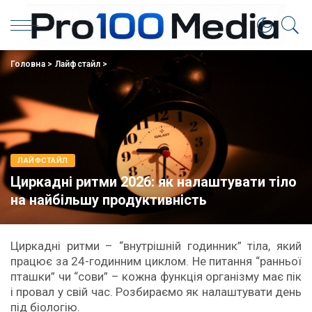
Головна
>
Лайфстайл
>
ЛАЙФСТАЙЛ
Циркадні ритми 2026: як налаштувати тіло
на найбільшу продуктивність
Циркадні ритми – “внутрішній годинник” тіла, який
працює за 24-годинним циклом. Не питання “ранньої
пташки” чи “сови” – кожна функція організму має пік
і провал у свій час. Розбираємо як налаштувати день
під біологію.