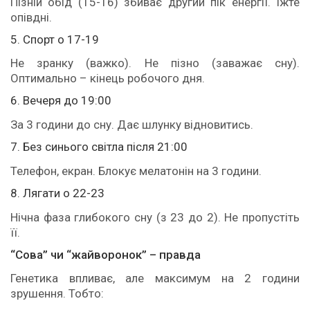
Пізній обід (15-16) збиває другий пік енергії. Їжте
опівдні.
5. Спорт о 17-19
Не зранку (важко). Не пізно (заважає сну).
Оптимально – кінець робочого дня.
6. Вечеря до 19:00
За 3 години до сну. Дає шлунку відновитись.
7. Без синього світла після 21:00
Телефон, екран. Блокує мелатонін на 3 години.
8. Лягати о 22-23
Нічна фаза глибокого сну (з 23 до 2). Не пропустіть
її.
“Сова” чи “жайворонок” – правда
Генетика впливає, але максимум на 2 години
зрушення. Тобто: