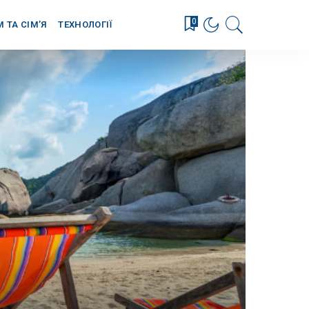
0
М ТА СІМ’Я
ТЕХНОЛОГІЇ