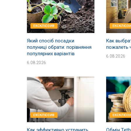
EКСКЛЮЗИВ
EКСКЛЮЗ
Який спосіб посадки
Как выбрат
полуниці обрати: порівняння
пожалеть 
популярних варіантів
6.08.2026
6.08.2026
EКСКЛЮЗИВ
EКСКЛЮЗ
Как эффективно устранить
Обмін Teth