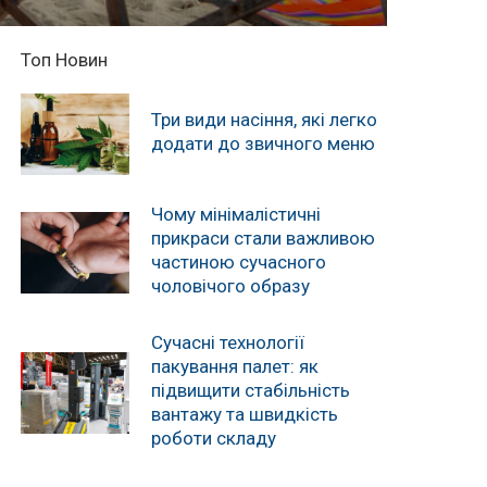
Топ Новин
Три види насіння, які легко
додати до звичного меню
Чому мінімалістичні
прикраси стали важливою
частиною сучасного
чоловічого образу
Сучасні технології
пакування палет: як
підвищити стабільність
вантажу та швидкість
роботи складу