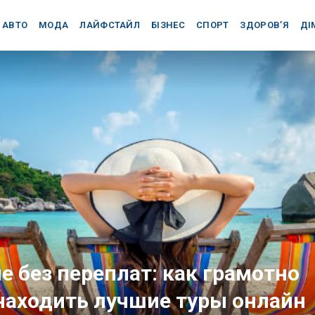
АВТО
МОДА
ЛАЙФСТАЙЛ
БІЗНЕС
СПОРТ
ЗДОРОВ’Я
ДІ
 без переплат: как грамотно
 находить лучшие туры онлайн