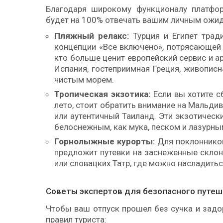
Благодаря широкому функционалу платфо
будет на 100% отвечать вашим личным ожид
Пляжный релакс:
Турция и Египет трад
концепции «Все включено», потрясающей 
кто больше ценит европейский сервис и а
Испания, гостеприимная Греция, живопис
чистым морем.
Тропическая экзотика:
Если вы хотите с
лето, стоит обратить внимание на Мальди
или аутентичный Таиланд. Эти экзотичес
белоснежным, как мука, песком и лазурны
Горнолыжные курорты:
Для поклонников
предложит путевки на заснеженные склон
или словацких Татр, где можно насладить
Советы экспертов для безопасного путе
Чтобы ваш отпуск прошел без сучка и задо
правил туриста: