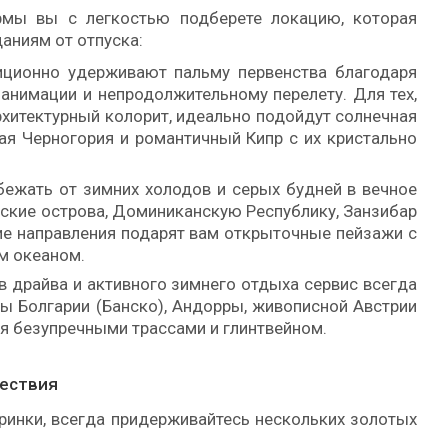
рмы вы с легкостью подберете локацию, которая
аниям от отпуска:
иционно удерживают пальму первенства благодаря
анимации и непродолжительному перелету. Для тех,
рхитектурный колорит, идеально подойдут солнечная
ная Черногория и романтичный Кипр с их кристально
бежать от зимних холодов и серых будней в вечное
вские острова, Доминиканскую Республику, Занзибар
кие направления подарят вам открыточные пейзажи с
м океаном.
 драйва и активного зимнего отдыха сервис всегда
ы Болгарии (Банско), Андорры, живописной Австрии
ся безупречными трассами и глинтвейном.
шествия
ринки, всегда придерживайтесь нескольких золотых