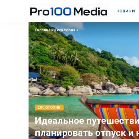
НОВИНИ
Головна
>
Eксклюзив
>
EКСКЛЮЗИВ
Идеальное путешествие
планировать отпуск и