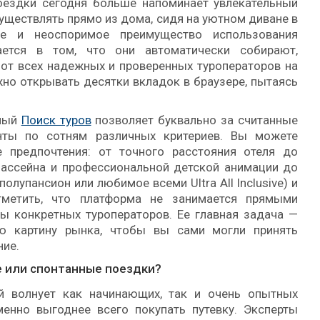
оездки сегодня больше напоминает увлекательный
уществлять прямо из дома, сидя на уютном диване в
е и неоспоримое преимущество использования
ается в том, что они автоматически собирают,
от всех надежных и проверенных туроператоров на
но открывать десятки вкладок в браузере, пытаясь
тный
Поиск туров
позволяет буквально за считанные
нты по сотням различных критериев. Вы можете
 предпочтения: от точного расстояния отеля до
бассейна и профессиональной детской анимации до
полупансион или любимое всеми Ultra All Inclusive) и
тметить, что платформа не занимается прямыми
ы конкретных туроператоров. Ее главная задача —
ю картину рынка, чтобы вы сами могли принять
ние.
е или спонтанные поездки?
й волнует как начинающих, так и очень опытных
менно выгоднее всего покупать путевку. Эксперты