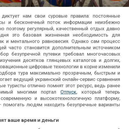
 диктует нам свои суровые правила: постоянные
ссы и бесконечный поток информации неизбежно
но поэтому регулярный, качественный отдых давно
дня это базовая жизненная необходимость для
ак и ментального равновесия. Однако сам процесс
дей часто становится дополнительным источником
бор безупречной путевки требовал многочасовых
изучения десятков глянцевых каталогов и долгих,
новационные цифровые технологии в корне изменили
подбора тура максимально прозрачным, быстрым и
гает ведущий украинский онлайн-сервис сравнения
ые туристы отлично помнят этот ресурс, ведь ранее
юбимый многими портал
Отпуск
, который теперь
современную и высокотехнологичную платформу,
— помогать людям находить безупречные варианты
мят ваше время и деньги