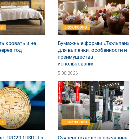
ИВ
EКСКЛЮЗИВ
ь кровать и не
Бумажные формы «Тюльпан»
через год
для выпечки: особенности и
преимущества
использования
5.08.2026
ИВ
EКСКЛЮЗИВ
er TRC20 (USDT) з
Сучасні технології пакування