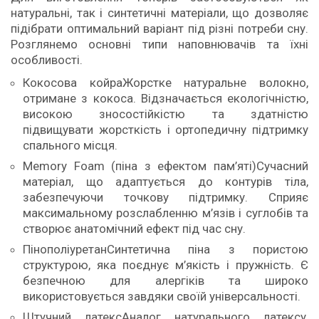
натуральні, так і синтетичні матеріали, що дозволяє
підібрати оптимальний варіант під різні потреби сну.
Розглянемо основні типи наповнювачів та їхні
особливості.
Кокосова койраЖорстке натуральне волокно,
отримане з кокоса. Відзначається екологічністю,
високою зносостійкістю та здатністю
підвищувати жорсткість і ортопедичну підтримку
спального місця.
Memory Foam (піна з ефектом пам’яті)Сучасний
матеріал, що адаптується до контурів тіла,
забезпечуючи точкову підтримку. Сприяє
максимальному розслабленню м’язів і суглобів та
створює анатомічний ефект під час сну.
ПінополіуретанСинтетична піна з пористою
структурою, яка поєднує м’якість і пружність. Є
безпечною для алергіків та широко
використовується завдяки своїй універсальності.
Штучний латексАналог натурального латексу,