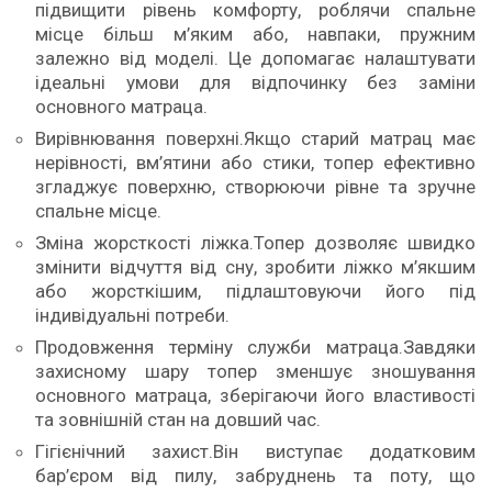
підвищити рівень комфорту, роблячи спальне
місце більш м’яким або, навпаки, пружним
залежно від моделі. Це допомагає налаштувати
ідеальні умови для відпочинку без заміни
основного матраца.
Вирівнювання поверхні.Якщо старий матрац має
нерівності, вм’ятини або стики, топер ефективно
згладжує поверхню, створюючи рівне та зручне
спальне місце.
Зміна жорсткості ліжка.Топер дозволяє швидко
змінити відчуття від сну, зробити ліжко м’якшим
або жорсткішим, підлаштовуючи його під
індивідуальні потреби.
Продовження терміну служби матраца.Завдяки
захисному шару топер зменшує зношування
основного матраца, зберігаючи його властивості
та зовнішній стан на довший час.
Гігієнічний захист.Він виступає додатковим
бар’єром від пилу, забруднень та поту, що