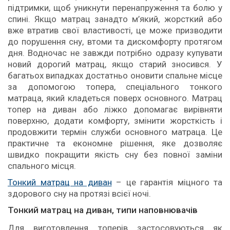
підтримки, щоб уникнути перенапруження та болю у
спині. Якщо матрац занадто м’який, жорсткий або
вже втратив свої властивості, це може призводити
до порушення сну, втоми та дискомфорту протягом
дня. Водночас не завжди потрібно одразу купувати
новий дорогий матрац, якщо старий зносився. У
багатьох випадках достатньо оновити спальне місце
за допомогою топера, спеціального тонкого
матраца, який кладеться поверх основного. Матрац
топер на диван або ліжко допомагає вирівняти
поверхню, додати комфорту, змінити жорсткість і
продовжити термін служби основного матраца. Це
практичне та економне рішення, яке дозволяє
швидко покращити якість сну без повної заміни
спального місця.
Тонкий матрац на диван
– це гарантія міцного та
здорового сну на протязі всієї ночі.
Тонкий матрац на диван, типи наповнювачів
Для виготовлення топерів застосовуються як