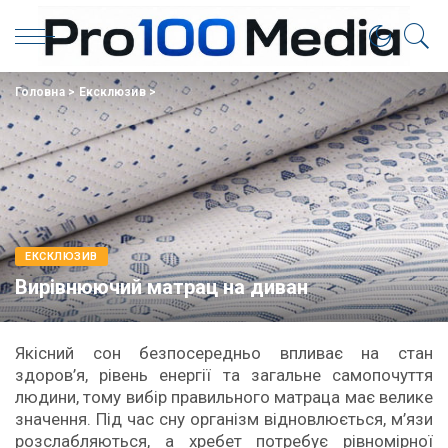
Головна
>
Eксклюзив
>
EКСКЛЮЗИВ
Вирівнюючий матрац на диван
Якісний сон безпосередньо впливає на стан
здоров’я, рівень енергії та загальне самопочуття
людини, тому вибір правильного матраца має велике
значення. Під час сну організм відновлюється, м’язи
розслабляються, а хребет потребує рівномірної