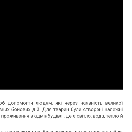
об допомогти людям, які через наявність великої
вних бойових дій. Для тварин були створені належні
роживання в адмінбудівлі, де є світло, вода, тепло й
, а також люди, які були змушені рятуватися від війни.