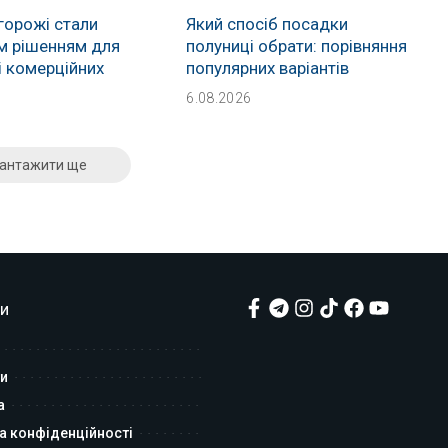
горожі стали
Який спосіб посадки
м рішенням для
полуниці обрати: порівняння
і комерційних
популярних варіантів
6.08.2026
антажити ще
и
и
а
а конфіденційності