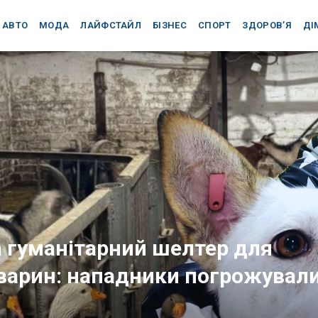
АВТО
МОДА
ЛАЙФСТАЙЛ
БІЗНЕС
СПОРТ
ЗДОРОВ’Я
ДІ
а гуманітарний шелтер для
 тварин: нападники погрожувал