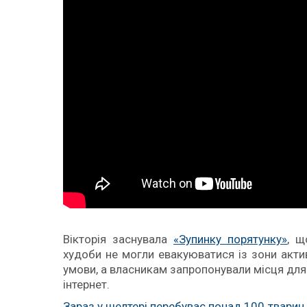
Вікторія заснувала
«Зупинку порятунку»
, щ
худоби не могли евакуюватися із зони акти
умови, а власникам запропонували місця для п
інтернет.
Зараз у шелтері перебуває понад 100 тварин