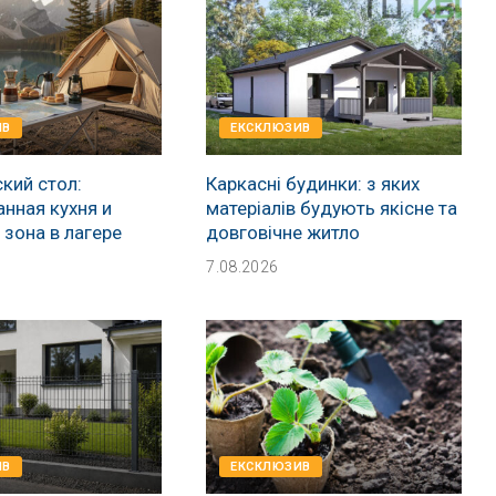
ИВ
EКСКЛЮЗИВ
кий стол:
Каркасні будинки: з яких
нная кухня и
матеріалів будують якісне та
зона в лагере
довговічне житло
7.08.2026
ИВ
EКСКЛЮЗИВ