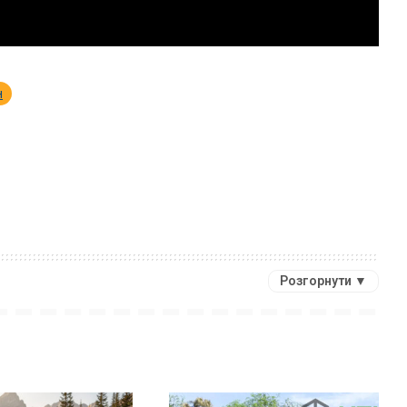
н
Розгорнути ▼