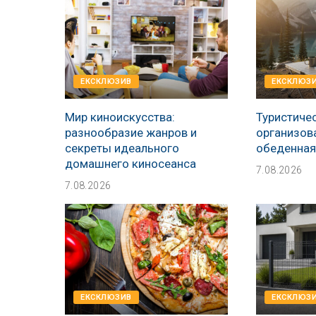
EКСКЛЮЗИВ
EКСКЛЮЗ
Мир киноискусства:
Туристичес
разнообразие жанров и
организова
секреты идеального
обеденная 
домашнего киносеанса
7.08.2026
7.08.2026
EКСКЛЮЗИВ
EКСКЛЮЗ