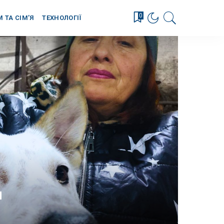
0
М ТА СІМ’Я
ТЕХНОЛОГІЇ
и