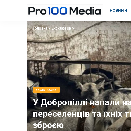
НОВИНИ
Головна
>
Eксклюзив
>
EКСКЛЮЗИВ
У Добропіллі напали н
переселенців та їхніх
зброєю