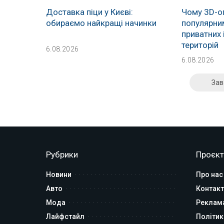
Доставка піци у Києві:
Чому 3D-о
обираємо найкращі начинки
популярни
приватних 
територій
6.08.2026
6.08.2026
Зав
Рубрики
Проєкт
Новини
Про нас
Авто
Контакт
Мода
Реклам
Лайфстайл
Політик