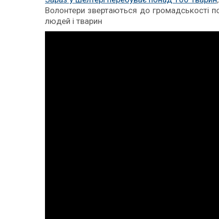
Волонтери звертаються до громадськості по
людей і тварин