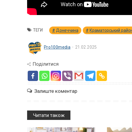
ТЕГИ
Донеччина
Краматорський райо
Pro100media
21.02.2025
Поділитися
Залиште коментар
Читати також