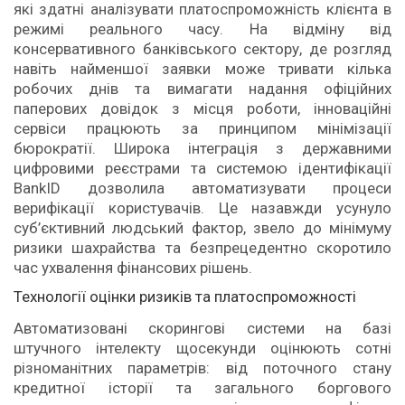
які здатні аналізувати платоспроможність клієнта в
режимі реального часу. На відміну від
консервативного банківського сектору, де розгляд
навіть найменшої заявки може тривати кілька
робочих днів та вимагати надання офіційних
паперових довідок з місця роботи, інноваційні
сервіси працюють за принципом мінімізації
бюрократії. Широка інтеграція з державними
цифровими реєстрами та системою ідентифікації
BankID дозволила автоматизувати процеси
верифікації користувачів. Це назавжди усунуло
суб’єктивний людський фактор, звело до мінімуму
ризики шахрайства та безпрецедентно скоротило
час ухвалення фінансових рішень.
Технології оцінки ризиків та платоспроможності
Автоматизовані скорингові системи на базі
штучного інтелекту щосекунди оцінюють сотні
різноманітних параметрів: від поточного стану
кредитної історії та загального боргового