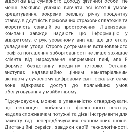
відсотків від сумарного доходу фізичної особи. Не
менш важливо уважно вивчати всі істотні умови
кредитування, зокрема реальну річну процентну
ставку, відсутність прихованих страхових платежів та
жорсткість санкцій за прострочення. Ліцензовані
компанії завжди надають цю інформацію у
відкритому, структурованому вигляді ще до етапу
укладання угоди. Строге дотримання встановленого
графіка погашення заборгованості не лише захищає
клієнта від нарахування неприємної пені, але й
формує бездоганну кредитну історію. Остання
виступає надзвичайно цінним нематеріальним
активом у сучасному цифровому світі, оскільки саме
вона відкриває доступ до лояльніших умов
обслуговування у майбутньому.
Підсумовуючи, можна з упевненістю стверджувати,
що еволюція глобального фінансового сектору
надала споживачам потужні та дієві інструменти для
захисту від непередбачуваних економічних шоків.
Дистанційні сервіси, завдяки своїй технологічності,