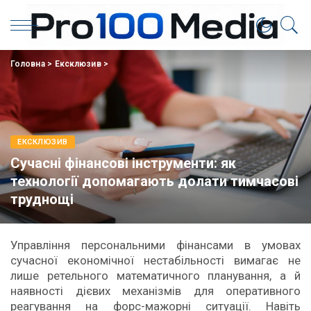
Головна
>
Eксклюзив
>
EКСКЛЮЗИВ
Сучасні фінансові інструменти: як
технології допомагають долати тимчасові
труднощі
Управління персональними фінансами в умовах
сучасної економічної нестабільності вимагає не
лише ретельного математичного планування, а й
наявності дієвих механізмів для оперативного
реагування на форс-мажорні ситуації. Навіть