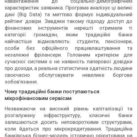
навантаження до соціально-демографічних
характеристик заявника. Програма аналізує ці великі
дані (Big Data) та миттєво формує індивідуальний
рейтинг довіри. Завдяки такому підходу доступ до
фінансових інструментів нарешті отримали ті
категорії громадян, яким традиційні банки
найчастіше відмовляють: студенти, пенсіонери,
особи без офіційного працевлаштування та
незалежні фрілансери. Головним критерієм для
сучасної системи є не наявність паперової довідки
про доходи, а реальна статистична здатність людини
своєчасно обслуговувати невелике боргове
зобов’язання.
Чому традиційні банки поступаються
мікрофінансовим сервісам
Незважаючи на високий рівень капіталізації та
розгалужену інфраструктуру, класичні банки
залишаються досить неповороткими структурами,
коли йдеться про мікрокредитування. Традиційна
банківська бізнес-модель історично орієнтована на