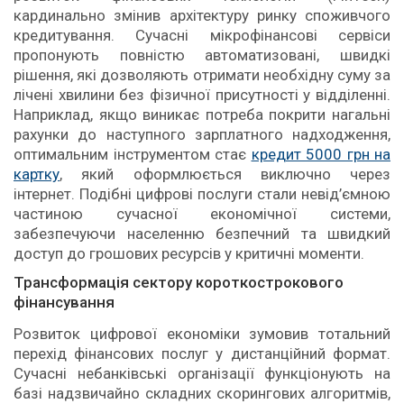
кардинально змінив архітектуру ринку споживчого
кредитування. Сучасні мікрофінансові сервіси
пропонують повністю автоматизовані, швидкі
рішення, які дозволяють отримати необхідну суму за
лічені хвилини без фізичної присутності у відділенні.
Наприклад, якщо виникає потреба покрити нагальні
рахунки до наступного зарплатного надходження,
оптимальним інструментом стає
кредит 5000 грн на
картку
, який оформлюється виключно через
інтернет. Подібні цифрові послуги стали невід’ємною
частиною сучасної економічної системи,
забезпечуючи населенню безпечний та швидкий
доступ до грошових ресурсів у критичні моменти.
Трансформація сектору короткострокового
фінансування
Розвиток цифрової економіки зумовив тотальний
перехід фінансових послуг у дистанційний формат.
Сучасні небанківські організації функціонують на
базі надзвичайно складних скорингових алгоритмів,