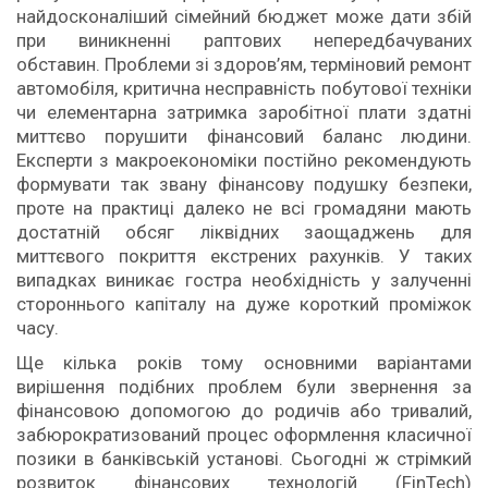
найдосконаліший сімейний бюджет може дати збій
при виникненні раптових непередбачуваних
обставин. Проблеми зі здоров’ям, терміновий ремонт
автомобіля, критична несправність побутової техніки
чи елементарна затримка заробітної плати здатні
миттєво порушити фінансовий баланс людини.
Експерти з макроекономіки постійно рекомендують
формувати так звану фінансову подушку безпеки,
проте на практиці далеко не всі громадяни мають
достатній обсяг ліквідних заощаджень для
миттєвого покриття екстрених рахунків. У таких
випадках виникає гостра необхідність у залученні
стороннього капіталу на дуже короткий проміжок
часу.
Ще кілька років тому основними варіантами
вирішення подібних проблем були звернення за
фінансовою допомогою до родичів або тривалий,
забюрократизований процес оформлення класичної
позики в банківській установі. Сьогодні ж стрімкий
розвиток фінансових технологій (FinTech)