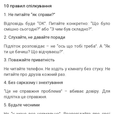
10 правил спілкування
1. Не питайте “як справи?”
Відповідь буде “ОК”. Питайте конкретно: “Що було
смішно сьогодні?” або “З чим був складно?”.
2. Слухайте, не давайте поради
Підліток розповідає – не “ось що тобі треба”. А “Як
ти це бачиш? Що відчуваєш?”.
3. Поважайте приватність
Не читайте телефон. Не ходіть у кімнату без стуку. Не
питайте про друзів кожний раз.
4. Без сарказму і знехтування
“Це не справжня проблема” – вбиває довіру. Для
підлітка це справжня.
5. Будьте чесними
Не “у мене все нормально”. Розповідайте про свої