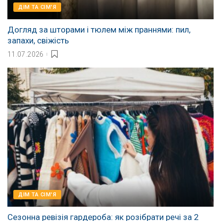
ДІМ ТА СІМ'Я
Догляд за шторами і тюлем між праннями: пил,
запахи, свіжість
11.07.2026
ДІМ ТА СІМ'Я
Сезонна ревізія гардероба: як розібрати речі за 2