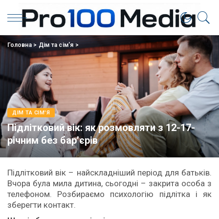
Головна
>
Дім та сім'я
>
ДІМ ТА СІМ'Я
Підлітковий вік: як розмовляти з 12-17-
річним без бар’єрів
Підлітковий вік – найскладніший період для батьків.
Вчора була мила дитина, сьогодні – закрита особа з
телефоном. Розбираємо психологію підлітка і як
зберегти контакт.