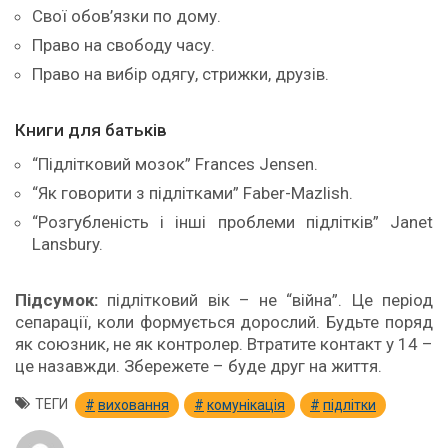
Свої обов’язки по дому.
Право на свободу часу.
Право на вибір одягу, стрижки, друзів.
Книги для батьків
“Підлітковий мозок” Frances Jensen.
“Як говорити з підлітками” Faber-Mazlish.
“Розгубленість і інші проблеми підлітків” Janet
Lansbury.
Підсумок:
підлітковий вік – не “війна”. Це період
сепарації, коли формується дорослий. Будьте поряд
як союзник, не як контролер. Втратите контакт у 14 –
це назавжди. Збережете – буде друг на життя.
ТЕГИ
виховання
комунікація
підлітки