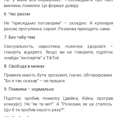
виклики, помилки. Це формує довіру.
6. Час разом
Не “присядьмо поговорим” – складно. А кулінарія
разом, прогулянка, серіал. Розмова приходить сама.
7. Без табу-тем
Сексуальність, наркотики, психічне здоров’я –
говоріть відкрито. Якщо ви не говорите, підліток
знайде “експертів” у TikTok.
8. Свобода в межах
Правила мають бути зрозумілі, гнучкі, обговорювані.
“Бо я так сказав” – не працює.
9. Помилки – нормально
Підліток зробив помилку (двійка, бійка, програв
конкурс). Не “як ти міг!”. А “Розкажи, як це сталось.
Що б ти зробив іншого разу?”.