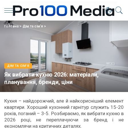
Головна
>
Дім та сім'я
>
ДІМ ТА СІМ'Я
Як вибрати кухню 2026: матеріали,
планування, бренди, ціни
Кухня – найдорожчий, але й найкорисніший елемент
квартири. Хороший кухонний гарнітур служить 15-20
років, поганий – 3-5. Розбираємо, як вибрати кухню в
2026 році, не переплачуючи за бренд і не
економлячи на критичних деталях.