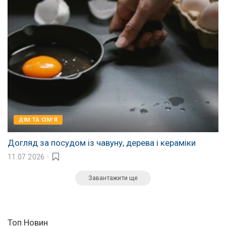
ДІМ ТА СІМ'Я
Догляд за посудом із чавуну, дерева і кераміки
11.07.2026
Завантажити ще
Топ Новин