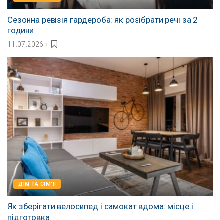
Сезонна ревізія гардероба: як розібрати речі за 2
години
11.07.2026
ДІМ ТА СІМ'Я
Як зберігати велосипед і самокат вдома: місце і
підготовка