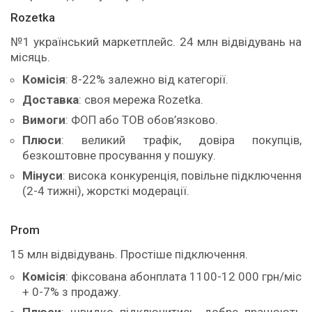
Rozetka
№1 український маркетплейс. 24 млн відвідувань на
місяць.
Комісія
: 8-22% залежно від категорії.
Доставка
: своя мережа Rozetka.
Вимоги
: ФОП або ТОВ обов’язково.
Плюси
: великий трафік, довіра покупців,
безкоштовне просування у пошуку.
Мінуси
: висока конкуренція, повільне підключення
(2-4 тижні), жорсткі модерації.
Prom
15 млн відвідувань. Простіше підключення.
Комісія
: фіксована абонплата 1100-12 000 грн/міс
+ 0-7% з продажу.
Плюси
: швидко підключитись, добре працюють