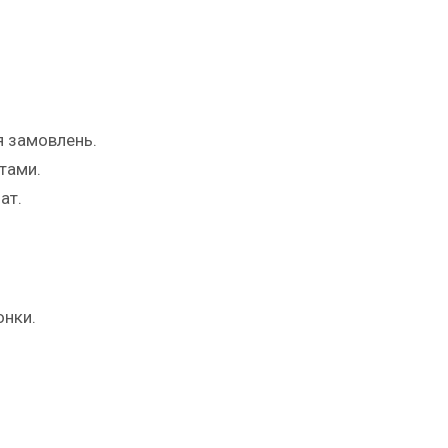
я замовлень.
нтами.
ат.
онки.