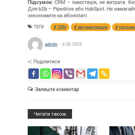
Підсумок:
CRM – інвестиція, не витрата. K
Для b2b – Pipedrive або HubSpot. Не намагайт
зекономите на абонплаті.
ТЕГИ
CRM
автоматизація
продаж
admin
6.06.2026
Поділитися
Залиште коментар
Читати також