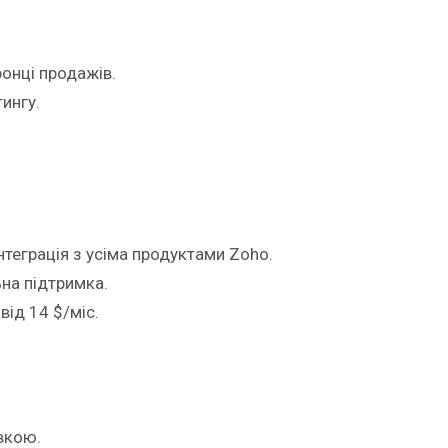
ронці продажів.
ингу.
нтеграція з усіма продуктами Zoho.
ьна підтримка.
від 14 $/міс.
вкою.