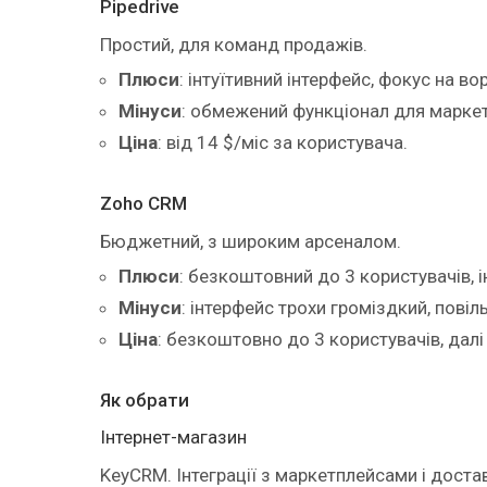
Pipedrive
Простий, для команд продажів.
Плюси
: інтуїтивний інтерфейс, фокус на во
Мінуси
: обмежений функціонал для маркет
Ціна
: від 14 $/міс за користувача.
Zoho CRM
Бюджетний, з широким арсеналом.
Плюси
: безкоштовний до 3 користувачів, і
Мінуси
: інтерфейс трохи громіздкий, повіл
Ціна
: безкоштовно до 3 користувачів, далі 
Як обрати
Інтернет-магазин
KeyCRM. Інтеграції з маркетплейсами і доста