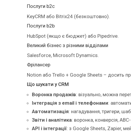
Послуги b2c
KeyCRM або Bitrix24 (безкоштовно).
Послуги b2b
HubSpot (якщо є бюджет) або Pipedrive.
Великий бізнес з різними відділами
Salesforce, Microsoft Dynamics.
Фрілансер
Notion або Trello + Google Sheets – досить п
Що шукати у CRM
Воронка продажів
: візуально, можна пере
Інтеграція з email і телефонами
: автомат
Автоматизація
: нагадування, тригери, ша
Звіти і аналітика
: воронка, конверсія, ABC-
API і інтеграції
: з Google Sheets, Zapier, м