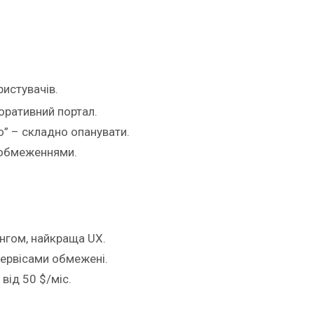
.
ристувачів.
поративний портал.
го” – складно опанувати.
з обмеженнями.
тингом, найкраща UX.
 сервісами обмежені.
від 50 $/міс.