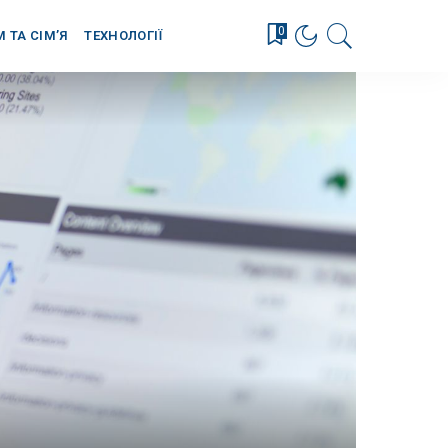
0
М ТА СІМ’Я
ТЕХНОЛОГІЇ