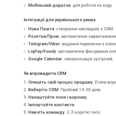
Мобільний додаток
: для роботи на ходу.
Інтеграції для українського ринку
Нова Пошта
: створення накладних з CRM.
Розетка/Пром
: автоматичне завантаженн
Telegram/Viber
: ведення переписки з кліє
LiqPay/Fondy
: автоматичне фіксування опл
Google Calendar
: синхронізація зустрічей.
Як впровадити CRM
Опишіть свій процес продажу
. Етапи вор
Виберіть CRM
. Пробний 14-30 днів.
Налаштуйте поля і воронку
.
Імпортуйте контакти
.
Навчіть команду
. 2-3 короткі сесії.