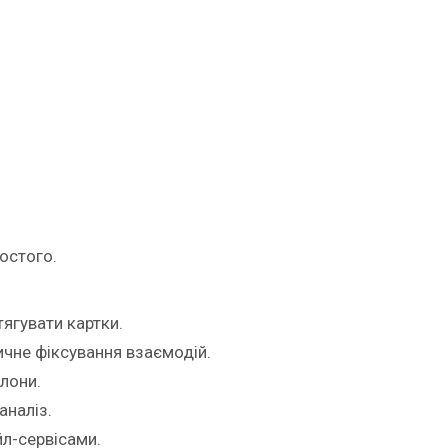
ростого.
тягувати картки.
ичне фіксування взаємодій.
блони.
аналіз.
ейл-сервісами.