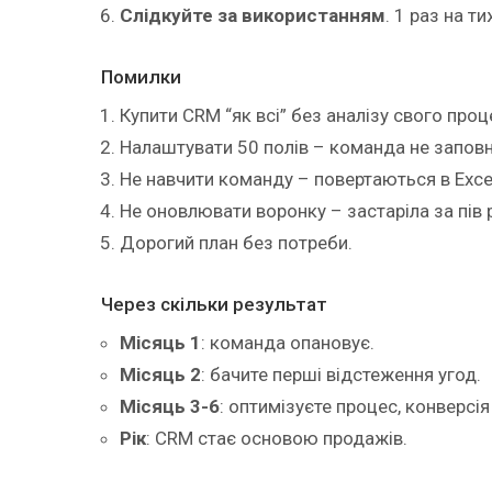
Слідкуйте за використанням
. 1 раз на т
Помилки
Купити CRM “як всі” без аналізу свого проц
Налаштувати 50 полів – команда не запов
Не навчити команду – повертаються в Exce
Не оновлювати воронку – застаріла за пів 
Дорогий план без потреби.
Через скільки результат
Місяць 1
: команда опановує.
Місяць 2
: бачите перші відстеження угод.
Місяць 3-6
: оптимізуєте процес, конверсія
Рік
: CRM стає основою продажів.