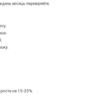
иждень місяць перевіряйте.
есу.
нює.
l.
року.
 росте на 15-25%.