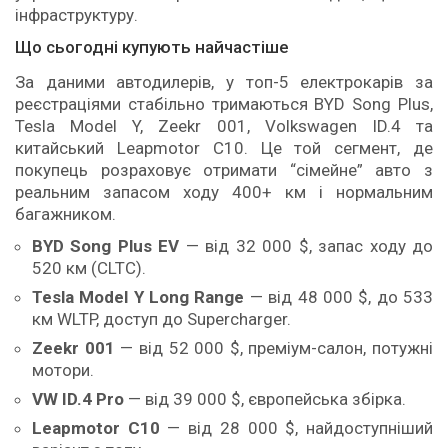
інфраструктуру.
Що сьогодні купують найчастіше
За даними автодилерів, у топ-5 електрокарів за
реєстраціями стабільно тримаються BYD Song Plus,
Tesla Model Y, Zeekr 001, Volkswagen ID.4 та
китайський Leapmotor C10. Це той сегмент, де
покупець розраховує отримати “сімейне” авто з
реальним запасом ходу 400+ км і нормальним
багажником.
BYD Song Plus EV
— від 32 000 $, запас ходу до
520 км (CLTC).
Tesla Model Y Long Range
— від 48 000 $, до 533
км WLTP, доступ до Supercharger.
Zeekr 001
— від 52 000 $, преміум-салон, потужні
мотори.
VW ID.4 Pro
— від 39 000 $, європейська збірка.
Leapmotor C10
— від 28 000 $, найдоступніший