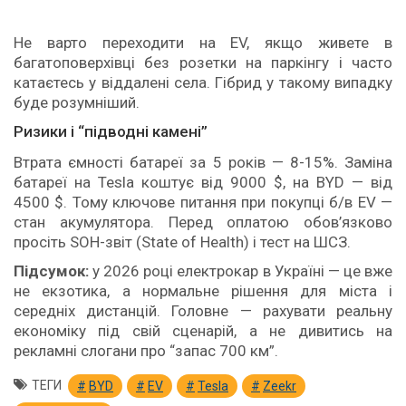
Не варто переходити на EV, якщо живете в
багатоповерхівці без розетки на паркінгу і часто
катаєтесь у віддалені села. Гібрид у такому випадку
буде розумніший.
Ризики і “підводні камені”
Втрата ємності батареї за 5 років — 8-15%. Заміна
батареї на Tesla коштує від 9000 $, на BYD — від
4500 $. Тому ключове питання при покупці б/в EV —
стан акумулятора. Перед оплатою обов’язково
просіть SOH-звіт (State of Health) і тест на ШСЗ.
Підсумок:
у 2026 році електрокар в Україні — це вже
не екзотика, а нормальне рішення для міста і
середніх дистанцій. Головне — рахувати реальну
економіку під свій сценарій, а не дивитись на
рекламні слогани про “запас 700 км”.
ТЕГИ
BYD
EV
Tesla
Zeekr