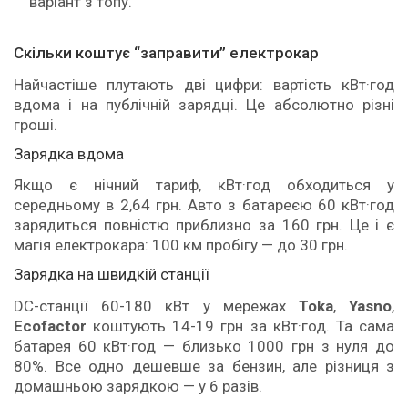
варіант з топу.
Скільки коштує “заправити” електрокар
Найчастіше плутають дві цифри: вартість кВт·год
вдома і на публічній зарядці. Це абсолютно різні
гроші.
Зарядка вдома
Якщо є нічний тариф, кВт·год обходиться у
середньому в 2,64 грн. Авто з батареєю 60 кВт·год
зарядиться повністю приблизно за 160 грн. Це і є
магія електрокара: 100 км пробігу — до 30 грн.
Зарядка на швидкій станції
DC-станції 60-180 кВт у мережах
Toka
,
Yasno
,
Ecofactor
коштують 14-19 грн за кВт·год. Та сама
батарея 60 кВт·год — близько 1000 грн з нуля до
80%. Все одно дешевше за бензин, але різниця з
домашньою зарядкою — у 6 разів.