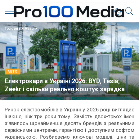
Головна
>
Авто
>
АВТО
Електрокари в Україні 2026: BYD, Tesla,
Zeekr і скільки реально коштує зарядка
Ринок електромобілів в Україні у 2026 році виглядає
інакше, ніж три роки тому. Замість двох-трьох імен
з’явилось щонайменше десять брендів з реальними
сервісними центрами, гарантією і доступним софтом
українською. Розбираємо ключові моделі, ціни та