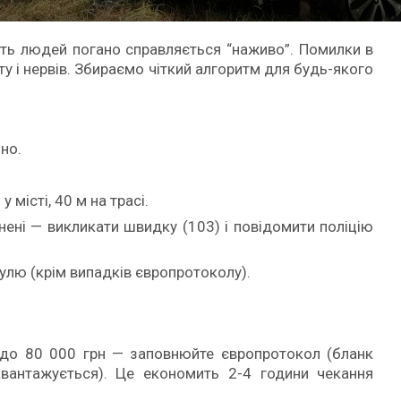
сть людей погано справляється “наживо”. Помилки в
ту і нервів. Збираємо чіткий алгоритм для будь-якого
.
но.
у місті, 40 м на трасі.
нені — викликати швидку (103) і повідомити поліцію
улю (крім випадків європротоколу).
 до 80 000 грн — заповнюйте європротокол (бланк
вантажується). Це економить 2-4 години чекання