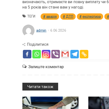
визначають, отримаєте ви повну виплату чи 6
на 5 років він стане вам у нагоді.
ТЕГИ
аварія
ДТП
експертиза
admin
6.06.2026
Поділитися
Залиште коментар
Читати також