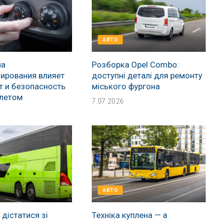
АВТО
ма
Розборка Opel Combo:
ирования влияет
доступні деталі для ремонту
т и безопасность
міського фургона
летом
7.07.2026
АВТО
дістатися зі
Техніка куплена — а