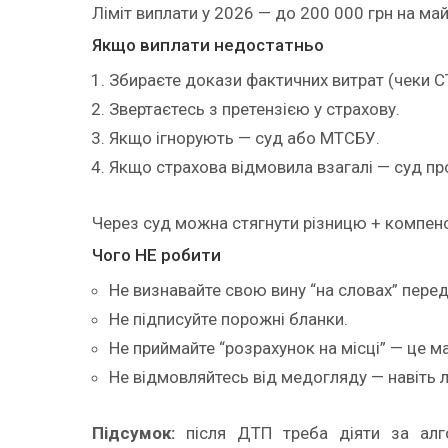
Ліміт виплати у 2026 — до 200 000 грн на ма
Якщо виплати недостатньо
Збираєте докази фактичних витрат (чеки С
Звертаєтесь з претензією у страхову.
Якщо ігнорують — суд або МТСБУ.
Якщо страхова відмовила взагалі — суд пр
Через суд можна стягнути різницю + компен
Чого НЕ робити
Не визнавайте свою вину “на словах” пере
Не підписуйте порожні бланки.
Не приймайте “розрахунок на місці” — це 
Не відмовляйтесь від медогляду — навіть л
Підсумок:
після ДТП треба діяти за алго