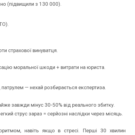
йно (підвищили з 130 000).
ТО).
оти страхової винуватця.
сацію моральної шкоди + витрати на юриста.
д патрулем — нехай розбирається експертиза.
майже завжди мінус 30-50% від реального збитку.
егкий струс зараз = серйозні наслідки через місяць.
ритмом, навіть якщо в стресі. Перші 30 хвилин