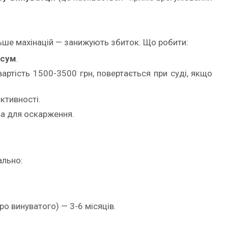
льше махінацій — занижують збиток. Що робити:
 сум
.
вартість 1500-3500 грн, повертається при суді, якщо
ктивності.
ва для оскарження.
ально:
ро винуватого) — 3-6 місяців.