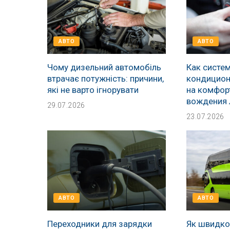
АВТО
АВТО
Чому дизельний автомобіль
Как систе
втрачає потужність: причини,
кондицион
які не варто ігнорувати
на комфор
вождения 
29.07.2026
23.07.2026
АВТО
АВТО
Переходники для зарядки
Як швидко 