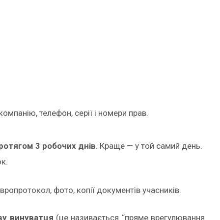
компанію, телефон, серії і номери прав.
ротягом 3 робочих днів
. Краще — у той самий день.
к.
вропротокол, фото, копії документів учасників.
ву винуватця
(це називається “пряме врегулювання