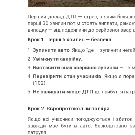
Перший досвід ДТП — стрес, з яким більші
перші 30 хвилин потім стоять виплати, ремон
випадку — від подряпини до серйозної аварії
Крок 1. Перші 5 хвилин — безпека
Зупинити авто
. Якщо їде — зупинити негай
Увімкнути аварійку
.
Виставити знак аварійної зупинки
— 15 м 
Перевірити стан учасників
. Якщо є пора
(102).
Не залишати місце ДТП
до прибуття патр
Крок 2. Європротокол чи поліція
Якщо всі учасники погоджуються і збиток
завжди має бути в авто, безкоштовно за
патруля.