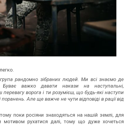
 легко.
о група рандомно зібраних людей. Ми всі знаємо де
 Буває важко давати накази на наступальні,
ш перевагу ворога і ти розумієш, що будь-які наступи
 поранень. Але ще важче не чути відповіді в рації від
тому поки росіяни знаходяться на нашій землі, для
м мотивом рухатися далі, тому що дуже хочеться