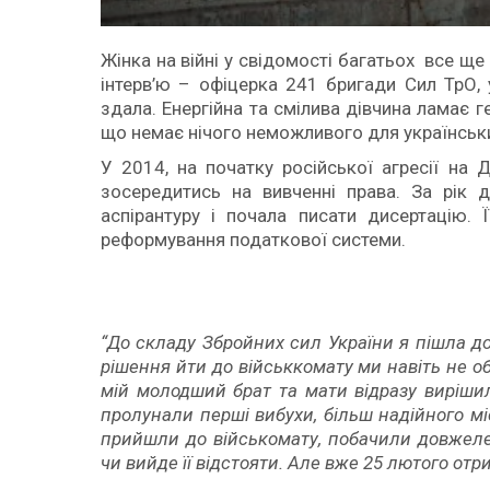
Жінка на війні у свідомості багатьох все ще
інтерв’ю – офіцерка 241 бригади Сил ТрО,
здала. Енергійна та смілива дівчина ламає 
що немає нічого неможливого для українськи
У 2014, на початку російської агресії на 
зосередитись на вивченні права. За рік 
аспірантуру і почала писати дисертацію.
реформування податкової системи.
“До складу Збройних сил України я пішла доб
рішення йти до військкомату ми навіть не о
мій молодший брат та мати відразу вирішили
пролунали перші вибухи, більш надійного мі
прийшли до військомату, побачили довжеле
чи вийде її відстояти. Але вже 25 лютого от