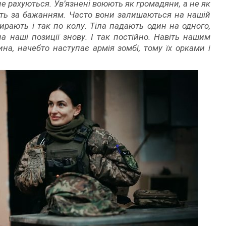
не рахуються. Ув’язнені воюють як громадяни, а не як
ають за бажанням. Часто вони залишаються на нашій
мирають і так по колу. Тіла падають один на одного,
а наші позиції знову. І так постійно. Навіть нашим
а, начебто наступає армія зомбі, тому їх орками і