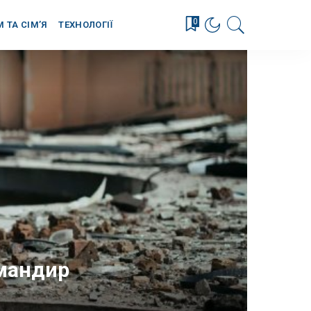
0
М ТА СІМ’Я
ТЕХНОЛОГІЇ
омандир