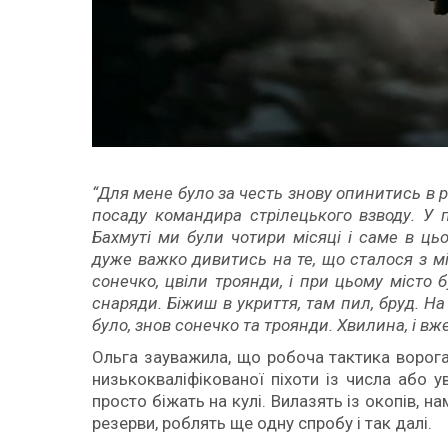
“Для мене було за честь знову опинитись в р
посаду командира стрілецького взводу. У 
Бахмуті ми були чотири місяці і саме в ць
дуже важко дивитись на те, що сталося з мі
сонечко, цвіли троянди, і при цьому місто 
снаряди. Біжиш в укриття, там пил, бруд. На 
було, знов сонечко та троянди. Хвилина, і в
Ольга зауважила, що робоча тактика ворога 
низькокваліфікованої піхоти із числа або у
просто біжать на кулі. Вилазять із окопів, н
резерви, роблять ще одну спробу і так далі.