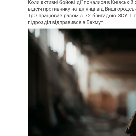
Коли активні бойові дії почалися в Київській
відсіч противнику на ділянці від Вишгородс
ТрО працював разом з 72 бригадою ЗСУ. Пот
підрозділ відправився в Бахмут.