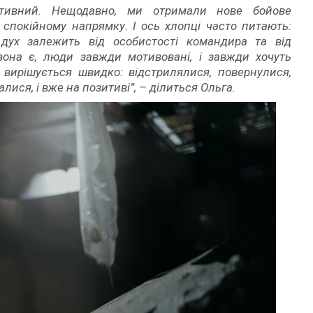
итивний. Нещодавно, ми отримали нове бойове
спокійному напрямку. І ось хлопці часто питають:
ух залежить від особистості командира та від
вона є, люди завжди мотивовані, і завжди хочуть
 вирішується швидко: відстрилялися, повернулися,
алися, і вже на позитиві”, – ділиться Ольга.