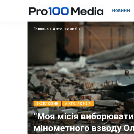
НОВИНИ
Головна
>
А хто, як не Я
>
EКСКЛЮЗИВ
А ХТО, ЯК НЕ Я
“Моя місія виборювати
мінометного взводу Ол