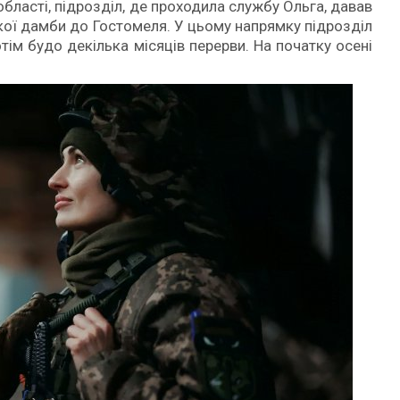
 області, підрозділ, де проходила службу Ольга, давав
ької дамби до Гостомеля. У цьому напрямку підрозділ
ім будо декілька місяців перерви. На початку осені