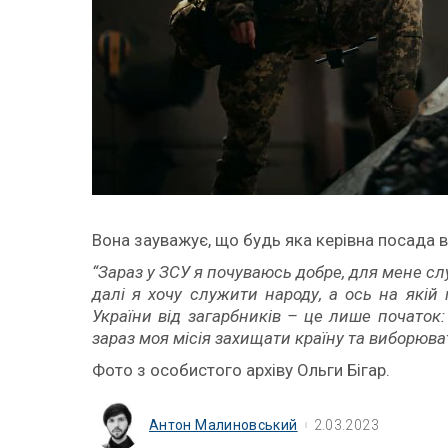
Вона зауважує, що будь яка керівна посада 
“Зараз у ЗСУ я почуваюсь добре, для мене сл
далі я хочу служити народу, а ось на якій
України від загарбників – це лише початок
зараз моя місія захищати країну та виборюв
Фото з особистого архіву Ольги Бігар.
Антон Малиновський
2.03.2023