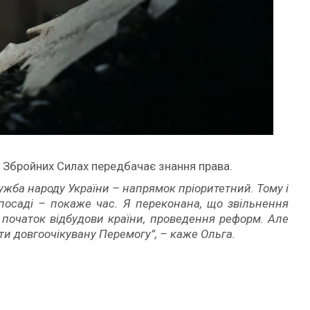
в Збройних Силах передбачає знання права.
ужба народу України – напрямок пріоритетний. Тому і
 посаді – покаже час. Я переконана, що звільнення
: початок відбудови країни, проведення реформ. Але
ати довгоочікувану Перемогу”, – каже Ольга.