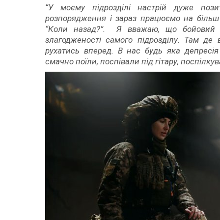
“У моєму підрозділі настрій дуже поз
розпорядження і зараз працюємо на більш 
“Коли назад?”. Я вважаю, що бойовий д
злагодженості самого підрозділу. Там де 
рухатись вперед. В нас будь яка депресія
смачно поїли, поспівали під гітару, поспілкув