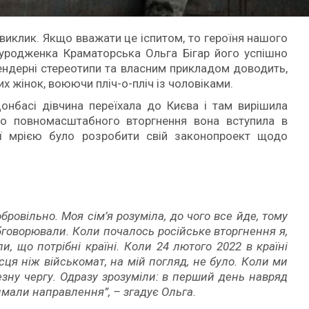
 виклик. Якщо вважати це іспитом, то героїня нашого
 уродженка Краматорська Ольга Бігар його успішно
гендерні стереотипи та власним прикладом доводить,
х жінок, воюючи пліч-о-пліч із чоловіками.
Донбасі дівчина переїхала до Києва і там вирішила
до повномасштабного вторгнення вона вступила в
 Її мрією було розробити свій законопроект щодо
ровільно. Моя сім’я розуміла, до чого все йде, тому
бговорювали. Коли почалось російське вторгнення я,
, що потрібні країні. Коли 24 лютого 2022 в країні
сця ніж військомат, на мій погляд, не було. Коли ми
зну чергу. Одразу зрозуміли: в перший день навряд
римали направлення”, – згадує Ольга.