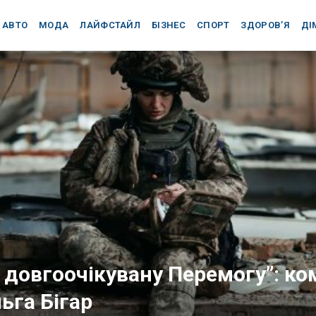
АВТО
МОДА
ЛАЙФСТАЙЛ
БІЗНЕС
СПОРТ
ЗДОРОВ’Я
ДІ
 довгоочікувану Перемогу”: к
ьга Бігар