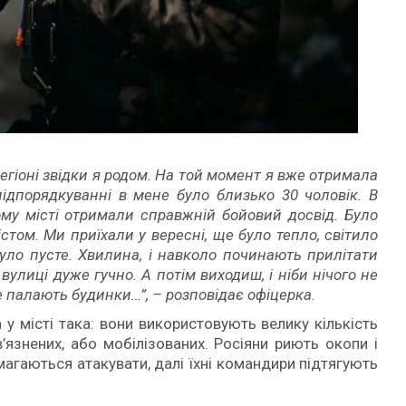
егіоні звідки я родом. На той момент я вже отримала
підпорядкуванні в мене було близько 30 чоловік. В
ому місті отримали справжній бойовий досвід. Було
стом. Ми приїхали у вересні, ще було тепло, світило
було пусте. Хвилина, і навколо починають прилітати
вулиці дуже гучно. А потім виходиш, і ніби нічого не
же палають будинки…”, – розповідає офіцерка.
у місті така: вони використовують велику кількість
в’язнених, або мобілізованих. Росіяни риють окопи і
амагаються атакувати, далі їхні командири підтягують