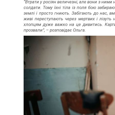
“Втрати у росіян величезні, але вони з ними 
солдати. Тому їхні тіла із поля бою забир
землі і просто гниють. Забігають до нас, в
живі переступають через мертвих і лізуть н
хлопцям дуже важко на це дивитись. Картин
прозвали”, – розповідає Ольга.