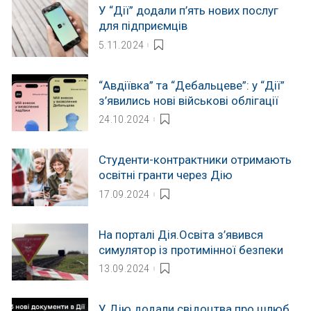
У “Дії” додали п’ять нових послуг
для підприємців
5.11.2024
“Авдіївка” та “Дебальцеве”: у “Дії”
з’явились нові військові облігації
24.10.2024
Студенти-контрактники отримають
освітні гранти через Дію
17.09.2024
На порталі Дія.Освіта з’явився
симулятор із протимінної безпеки
13.09.2024
У Дію додали свідоцтва про шлюб,