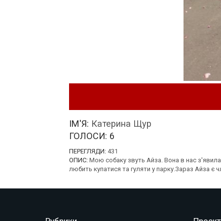
ІМ'Я:
Катерина Щур
ГОЛОСИ:
6
ПЕРЕГЛЯДИ:
431
ОПИС:
Мою собаку звуть Айза. Вона в нас з'явилас
любить купатися та гуляти у парку.Зараз Айза є ч