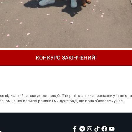
КОНКУРС ЗАКІНЧЕНИЙ!
я під час війни,вже дорослою,бо її перші власники переїхали у інше міст
леном нашої великої родини і ми дуже раді, що вона з'явилась у нас.