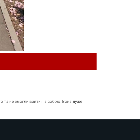
о та не змогли взяти її з собою. Вона дуже