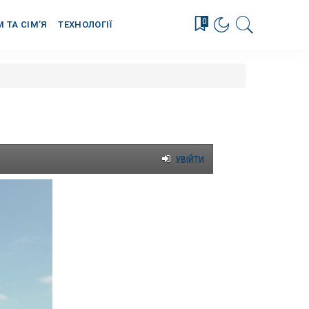
0
М ТА СІМ’Я
ТЕХНОЛОГІЇ
УВІЙТИ