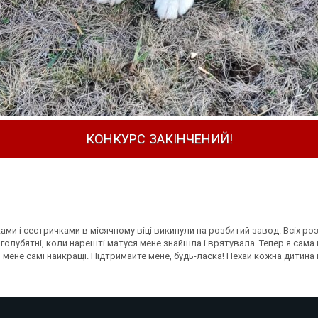
КОНКУРС ЗАКІНЧЕНИЙ!
иками і сестричками в місячному віці викинули на розбитий завод. Всіх ро
й голубятні, коли нарешті матуся мене знайшла і врятувала. Тепер я сама 
в мене самі найкращі. Підтримайте мене, будь-ласка! Нехай кожна дитина 