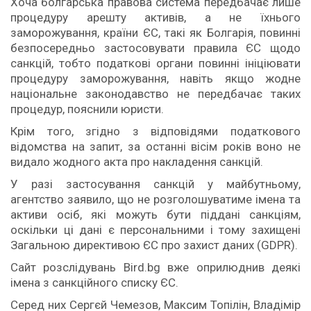
Хоча болгарська правова система передбачає лише
процедуру арешту активів, а не їхнього
заморожування, країни ЄС, такі як Болгарія, повинні
безпосередньо застосовувати правила ЄС щодо
санкцій, тобто податкові органи повинні ініціювати
процедуру заморожування, навіть якщо жодне
національне законодавство не передбачає таких
процедур, пояснили юристи.
Крім того, згідно з відповідями податкового
відомства на запит, за останні вісім років воно не
видало жодного акта про накладення санкцій.
У разі застосування санкцій у майбутньому,
агентство заявило, що не розголошуватиме імена та
активи осіб, які можуть бути піддані санкціям,
оскільки ці дані є персональними і тому захищені
Загальною директивою ЄС про захист даних (GDPR).
Сайт розслідувань Bird.bg вже оприлюднив деякі
імена з санкційного списку ЄС.
Серед них Сергєй Чемезов, Максим Топілін, Владімір