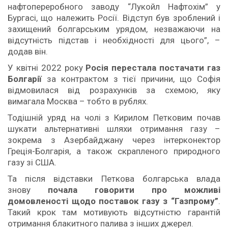
нафтопереробного заводу “Лукойл Нафтохім” у
Бургасі, що належить Росії. Відступ був зроблений і
захищений болгарським урядом, незважаючи на
відсутність підстав і необхідності для цього”, –
додав він.
У квітні 2022 року
Росія перестала постачати газ
Болгарії
за контрактом з тієї причини, що Софія
відмовилася від розрахунків за схемою, яку
вимагала Москва – тобто в рублях.
Тодішній уряд на чолі з Кирилом Петковим почав
шукати альтернативні шляхи отримання газу –
зокрема з Азербайджану через інтерконектор
Греція-Болгарія, а також скрапленого природного
газу зі США.
Та після відставки Петкова болгарська влада
знову
почала говорити про можливі
домовленості щодо поставок газу з “Газпрому”
.
Такий крок там мотивують відсутністю гарантій
отримання блакитного палива з інших джерел.