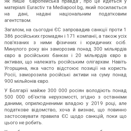
Як пише “Європейська правда”, про це йдеться у
матеріалі Euractiv та Mediapool.bg, який посилається
на дані, надані національним податковим
агентством.
Загалом, на сьогодні ЄС запровадив санкції проти 1
386 російських громадян і 171 компанії, а також усіх
пов’язаних з ними фізичних і юридичних осіб.
Минулого року він заморозив понад 300 мільярдів
євро в російських банках і 20 мільярдів євро в
активах, що належать російським олігархам. Навіть
Угорщина, яка часто відстоює позиції на користь
Росії, заморозила російські активи на суму понад
900 мільйонів євро.
У Болгарії майже 300 000 росіян володіють понад
500 000 об’єктів нерухомості, згідно з останніми
даними, оприлюдненими владою у 2019 році, але
податкове відомство, хоча й визнає, що повинно
застосовувати правила ЄС щодо санкцій, поки що
цього не робить.