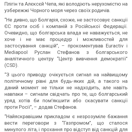
Плігін та Алєксєй Чепа, які володіють нерухомістю на
узбережжі Чорного моря через своїх родичів.
“Не дивно, що Болгарія, схоже, не застосовує санкції
ЄС проти осіб і компаній з Російської Федерації.
Очевидно, що болгарська влада не наважується, не
хоче і не має процедур і можливостей для
застосування санкцій”, – прокоментував Euractiv і
Mediapool Руслан Стефанов з болгарського
аналітичного центру “Центр вивчення демократії”
(CSD).
“З цього приводу очікується сигнал на найвищому
політичному рівні для будь-яких дій, а такого на
даний момент не тільки не надходить, але навіть
навпаки – сигнали свідчать про те, що болгарський
уряд хотів би пом’якшити або скасувати санкції
проти Росії”, – додав Стефанов.
“Найяскравішим прикладом є незрозуміле бажання
вести переговори з “Газпромом”, що сталося
минулого літа, і прохання про відступ від санкцій для