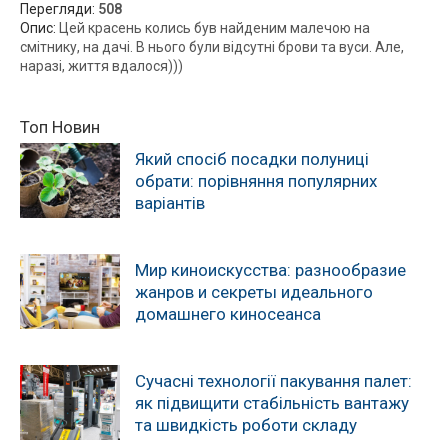
Перегляди:
508
Опис:
Цей красень колись був найденим малечою на
смітнику, на дачі. В нього були відсутні брови та вуси. Але,
наразі, життя вдалося)))
Топ Новин
Який спосіб посадки полуниці
обрати: порівняння популярних
варіантів
Мир киноискусства: разнообразие
жанров и секреты идеального
домашнего киносеанса
Сучасні технології пакування палет:
як підвищити стабільність вантажу
та швидкість роботи складу