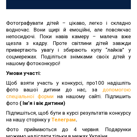
Фотографувати дітей – цікаво, легко і складно
водночас. Вони щирі й емоційні, але повсякчас
непосидючі. Поки навів камеру – малеча вже
щезла з кадру. Проте світлини дітей завжди
привертають увагу і збирають купу “лайків” у
соцмережах. Поділіться знімками своїх дітей у
нашому фотоконкурсі!
Умови участі:
Щоб взяти участь у конкурсі, про100 надішліть
фото вашої дитини до нас, за
допомогою
спеціальної форми
на нашому сайті. Підпишить
фото
( Ім’я і вік дитини)
Підпишіться, щоб бути в курсі результатів конкурсу
на нашу сторінку у
Телеграм
.
Фото приймаються до 4 червня. Подарунки
можемо надіслати тільки в межах України.