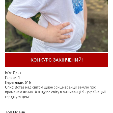
КОНКУРС ЗАКІНЧЕНИЙ!
Ім'я:
Даня
Голоси:
1
Перегляди:
516
Опис:
Встає над світом щире сонце вранці І землю гріє
променем ясним. А я іду по світу в вишиванці. Я - українець! І
горджуся цим!
Топ Новин