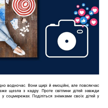
дно водночас. Вони щирі й емоційні, але повсякчас
вже щезла з кадру. Проте світлини дітей завжди
” у соцмережах. Поділіться знімками своїх дітей у