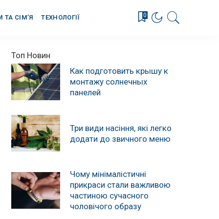
0
М ТА СІМ’Я
ТЕХНОЛОГІЇ
Топ Новин
Как подготовить крышу к
монтажу солнечных
панелей
Три види насіння, які легко
додати до звичного меню
Чому мінімалістичні
прикраси стали важливою
частиною сучасного
чоловічого образу