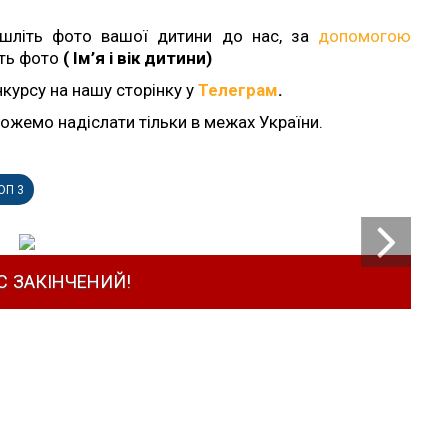
ішліть фото вашої дитини до нас, за
допомогою
ить фото
( Ім’я і вік дитини)
нкурсу на нашу сторінку у
Телеграм
.
ожемо надіслати тільки в межах України.
ОП 3
С ЗАКІНЧЕНИЙ!