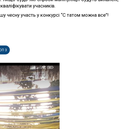
валіфікувати учасників.
у чесну участь у конкурсі “С татом можна все”!
ОП 3