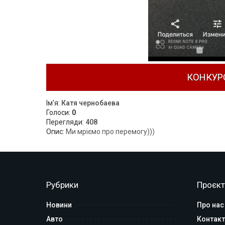
КОНКУР
Ім'я:
Катя чернобаева
Голоси:
0
Перегляди:
408
Опис:
Ми мріємо про перемогу)))
Рубрики
Проєкт
Новини
Про нас
Авто
Контакт