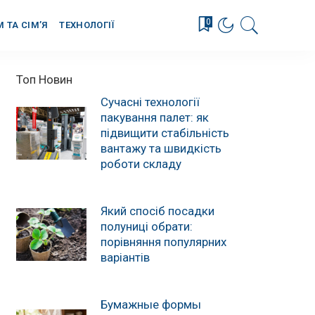
0
М ТА СІМ’Я
ТЕХНОЛОГІЇ
Топ Новин
Сучасні технології
пакування палет: як
підвищити стабільність
вантажу та швидкість
роботи складу
Який спосіб посадки
полуниці обрати:
порівняння популярних
варіантів
Бумажные формы