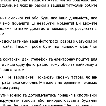
фіями, на яких ви разом з вашими татусями робите
ання смачної їжі або будь-яка інша діяльність, яка
чемо побачити ці незабутні моменти! Ви можете
вашими татками досягаєте неймовірних результатів,
ом.
 надсилаєте нам ваші фотографії разом з батьком за
сайті. Також треба бути підписником офіційної
та контактні дані (телефон та електронну пошту) для
ати лише одну фотографію, тому оберіть найкращу з
язок з татом.
. Не зволікайте! Покажіть своєму татові, як він
ографії вже сьогодні. Ми вже з нетерпінням чекаємо
кам успіху!
бути чесною та дотримуватись принципів спортивної
акручувати голоси або використовувати будь-які
 Якщо будь-які спроби маніпуляції будуть виявлені,