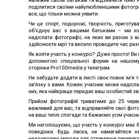
поділитися своїми найулюбленішими фотогра
все, що тільки можна уявити.
Чи це спорт, подорожі, творчість, приготув
об’єднує вас з вашими батьками – ми хо
надіслати фотографії, на яких ви разом з 
здійснюєте мрії та весело проводите час раз
Як взяти участь у конкурсі? Дуже просто! Ви
допомогою спеціальної форми на нашому 
сторінки Pro100media у телеграм.
Не забудьте додати в листі своє повне ім’я 
зв’язку з вами. Кожен учасник може надісл
них, яка найкраще передає ваш особистий зв’
Прийом фотографій триватиме до 25 червня
важливий для вас, та відправляйте свої фот
на ваші теплі спогади та бажаємо усім учасни
Ми наголошуємо, що участь у конкурсі має 
поведінки. Будь ласка, не намагайтеся н
недозволені методи для отримання переваги.