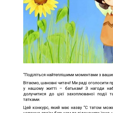
“Поділіться найтеплішими моментами з вашим
Вітаємо, шановні читачі! Ми раді оголосити
у нашому житті – батькам! З нагоди на
долучитися до цієї захоплюваної події 
татками.
Цей конкурс, який має назву “С татом можн
належне своїм батькам та відзначити їхню 