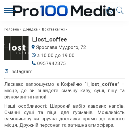
Головна
>
Довідка
>
Доставка їжі
>
i_lost_coffee
Ярослава Мудрого, 72
з 10.00 до 19.00
0957942375
Instagram
Ласкаво запрошуємо в Кофейню
“i_lost_coffee”
–
місце, де ви знайдете смачну каву, суші, піцу та
різноманітні напої!
Наші особливості: Широкий вибір кавових напоїв.
Смачні суші та піца для гурманів. Можливість
самовивозу чи зручна доставка прямо до вашого
місця. Дружній персонал та затишна атмосфера.