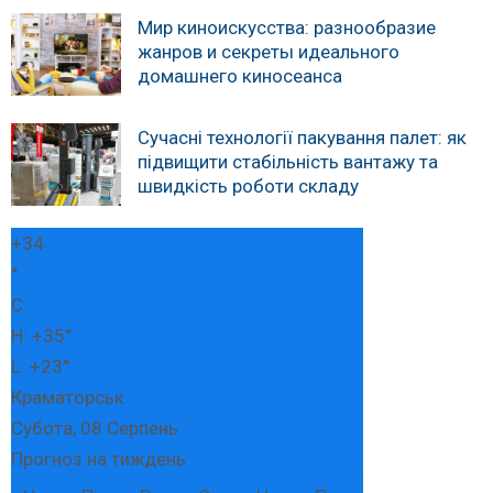
Мир киноискусства: разнообразие
жанров и секреты идеального
домашнего киносеанса
Сучасні технології пакування палет: як
підвищити стабільність вантажу та
швидкість роботи складу
+
34
°
C
H:
+
35°
L:
+
23°
Краматорськ
Субота, 08 Серпень
Прогноз на тиждень