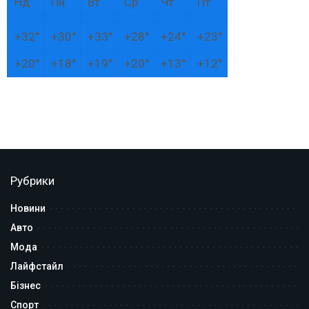
Нд
Пн
Вт
Ср
Чт
Пт
+
32°
+
30°
+
33°
+
28°
+
24°
+
23°
+
20°
+
18°
+
19°
+
20°
+
13°
+
12°
Рубрики
Новини
Авто
Мода
Лайфстайл
Бізнес
Спорт