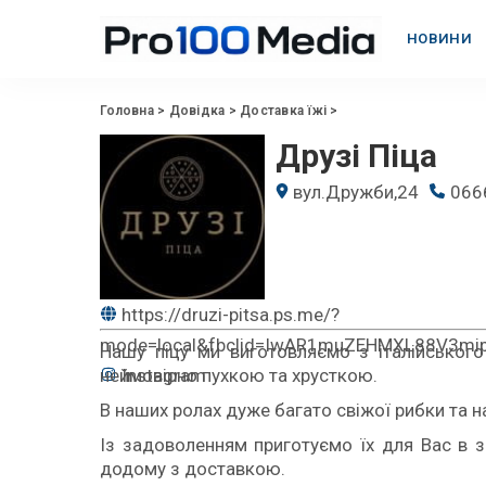
НОВИНИ
Головна
>
Довідка
>
Доставка їжі
>
Друзі Піца
вул.Дружби,24
066
https://druzi-pitsa.ps.me/?
mode=local&fbclid=IwAR1muZEHMXL88V3mi
Нашу піцу ми виготовляємо з італійського
Instagram
неймовірно пухкою та хрусткою.
В наших ролах дуже багато свіжої рибки та н
Із задоволенням приготуємо їх для Вас в 
додому з доставкою.