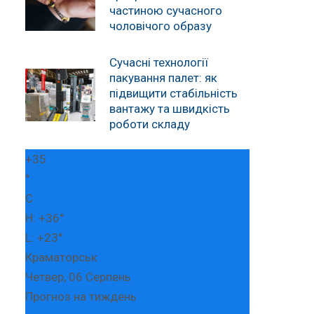
частиною сучасного
чоловічого образу
Сучасні технології
пакування палет: як
підвищити стабільність
вантажу та швидкість
роботи складу
+
35
°
C
H:
+
36°
L:
+
23°
Краматорськ
Четвер, 06 Серпень
Прогноз на тиждень