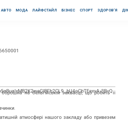
АВТО
МОДА
ЛАЙФСТАЙЛ
БІЗНЕС
СПОРТ
ЗДОРОВ’Я
ДІ
6650001
p5aBuaIxMB2K2weGlBFb2CL9_bU4oCbTEexvA-3BvQ
 борошна на бельгійській заквасці, що робить її
ачинки.
затишній атмосфері нашого закладу або привезем