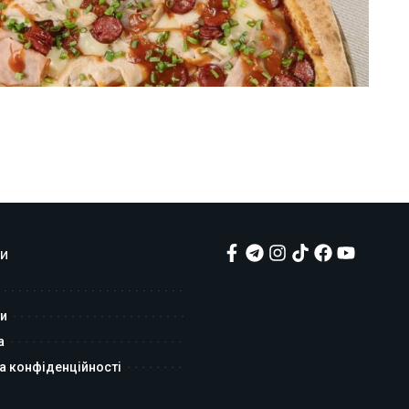
и
и
а
а конфіденційності