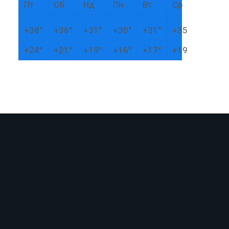
Пт
Сб
Нд
Пн
Вт
Ср
+
38°
+
36°
+
31°
+
30°
+
31°
+
35°
+
24°
+
21°
+
19°
+
16°
+
17°
+
19°