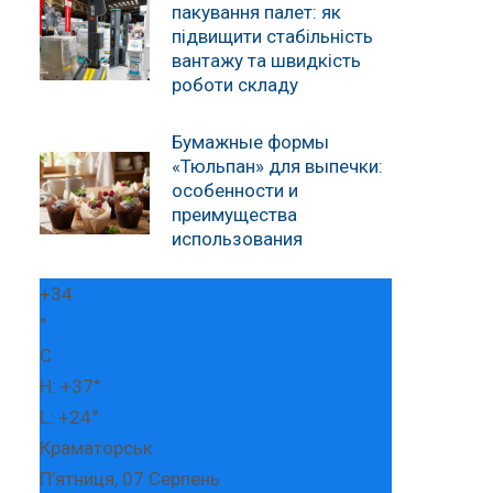
пакування палет: як
підвищити стабільність
вантажу та швидкість
роботи складу
Бумажные формы
«Тюльпан» для выпечки:
особенности и
преимущества
использования
+
34
°
C
H:
+
37°
L:
+
24°
Краматорськ
П’ятниця, 07 Серпень