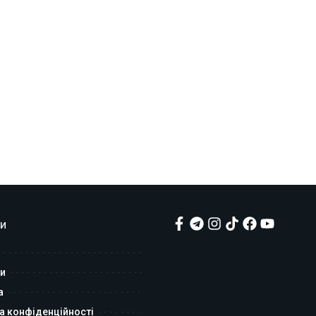
и
и
а
а конфіденційності