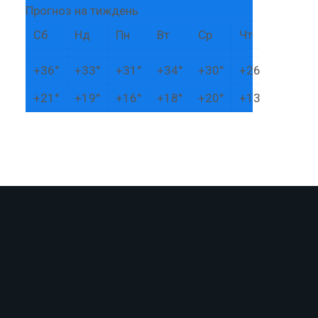
Прогноз на тиждень
Сб
Нд
Пн
Вт
Ср
Чт
+
36°
+
33°
+
31°
+
34°
+
30°
+
26°
+
21°
+
19°
+
16°
+
18°
+
20°
+
13°