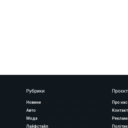
Рубрики
Проєкт
Новини
Про нас
Авто
Контакт
Мода
Реклам
Лайфстайл
Політик