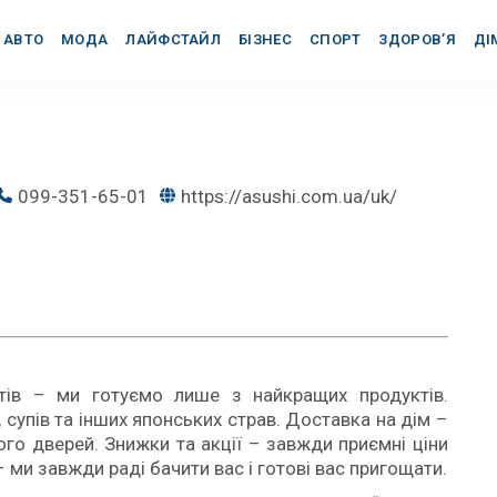
АВТО
МОДА
ЛАЙФСТАЙЛ
БІЗНЕС
СПОРТ
ЗДОРОВ’Я
ДІ
099-351-65-01
https://asushi.com.ua/uk/
єнтів – ми готуємо лише з найкращих продуктів.
, супів та інших японських страв. Доставка на дім –
го дверей. Знижки та акції – завжди приємні ціни
 ми завжди раді бачити вас і готові вас пригощати.