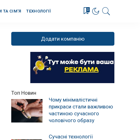
0
М ТА СІМ’Я
ТЕХНОЛОГІЇ
Додати компанію
Топ Новин
Чому мінімалістичні
прикраси стали важливою
частиною сучасного
чоловічого образу
Сучасні технології