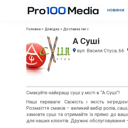
НОВИНИ
Головна
>
Довідка
>
Доставка їжі
>
А Суші
вул. Василя Стуса, 66
Смакуйте найкращі суші у місті в “А Суші”!
Наші переваги: Свіжість і якість інгреді
Розмаїття смаків – великий вибір ролів, саші
замовте суші та отримайте їх прямо до вашо
для наших клієнтів. Дружнє обслуговування –