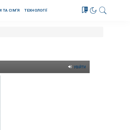
0
М ТА СІМ’Я
ТЕХНОЛОГІЇ
УВІЙТИ