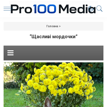
Головна
>
“Щасливі мордочки”