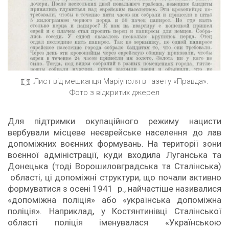
Лист від мешканця Маріуполя в газету «Правда».
Фото з відкритих джерел
Для підтримки окупаційного режиму нацисти
вербували місцеве неєврейське населення до лав
допоміжних воєнних формувань. На території зони
воєнної адміністрації, куди входила Луганська та
Донецька (тоді Ворошиловградська та Сталінська)
області, ці допоміжні структури, що почали активно
формуватися з осені 1941 р., найчастіше називалися
«допоміжна поліція» або «українська допоміжна
поліція». Наприклад, у Костянтинівці Сталінської
області поліція іменувалася «Українською