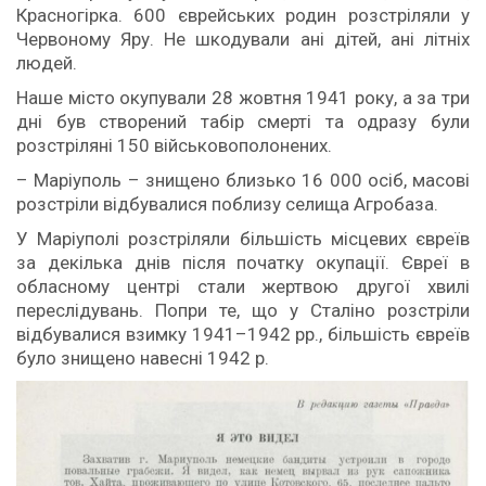
Красногірка. 600 єврейських родин розстріляли у
Червоному Яру. Не шкодували ані дітей, ані літніх
людей.
Наше місто окупували 28 жовтня 1941 року, а за три
дні був створений табір смерті та одразу були
розстріляні 150 військовополонених.
– Маріуполь – знищено близько 16 000 осіб, масові
розстріли відбувалися поблизу селища Агробаза.
У Маріуполі розстріляли більшість місцевих євреїв
за декілька днів після початку окупації. Євреї в
обласному центрі стали жертвою другої хвилі
переслідувань. Попри те, що у Сталіно розстріли
відбувалися взимку 1941–1942 рр., більшість євреїв
було знищено навесні 1942 р.