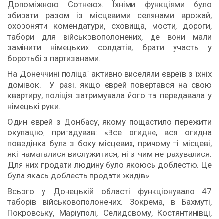
Допоміжною Сотнею». Їхніми функціями було
збирати разом із місцевими селянами врожай,
охороняти комендатури, сховища, мости, дороги,
табори для військовополонених, де вони мали
замінити німецьких солдатів, брати участь у
боротьбі з партизанами.
На Донеччині поліцаї активно виселяли євреїв з їхніх
домівок. У разі, якщо єврей повертався на свою
квартиру, поліція затримувала його та передавала у
німецькі руки.
Один єврей з Донбасу, якому пощастило пережити
окупацію, пригадував: «Все огидне, вся огидна
поведінка була з боку місцевих, причому ті місцеві,
які намагалися вислужитися, ні з чим не рахувалися.
Для них продати людину було якоюсь доблестю. Це
була якась доблесть продати жидів»
Всього у Донецькій області функціонувало 47
таборів військовополонених. Зокрема, в Бахмуті,
Покровську, Маріуполі, Селидовому, Костянтинівці,