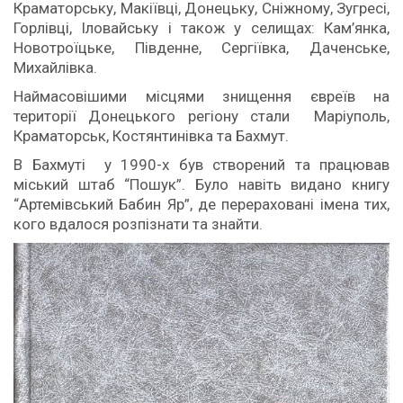
Краматорську, Макіївці, Донецьку, Сніжному, Зугресі,
Горлівці, Іловайську і також у селищах: Кам’янка,
Новотроїцьке, Південне, Сергіївка, Даченське,
Михайлівка.
Наймасовішими місцями знищення євреїв на
території Донецького регіону стали Маріуполь,
Краматорськ, Костянтинівка та Бахмут.
В Бахмуті у 1990-х був створений та працював
міський штаб “Пошук”. Було навіть видано книгу
“Артемівський Бабин Яр”, де перераховані імена тих,
кого вдалося розпізнати та знайти.