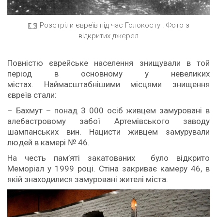
Розстріли євреїв під час Голокосту . Фото з
відкритих джерел
Повністю єврейське населення знищували в той
період в основному у невеликих
містах. Наймасштабнішими місцями знищення
євреїв стали:
– Бахмут – понад 3 000 осіб живцем замуровані в
алебастровому забої Артемівського заводу
шампанських вин. Нацисти живцем замурували
людей в камері № 46.
На честь пам’яті закатованих було відкрито
Меморіал у 1999 році. Стіна закриває камеру 46, в
якій знаходилися замуровані жителі міста.