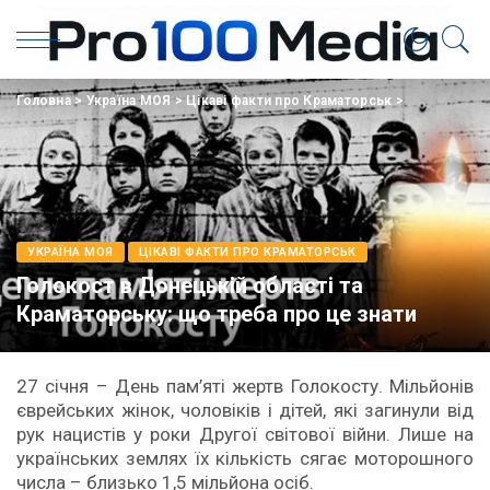
Головна
>
Україна МОЯ
>
Цікаві факти про Краматорськ
>
УКРАЇНА МОЯ
ЦІКАВІ ФАКТИ ПРО КРАМАТОРСЬК
Голокост в Донецькій області та
Краматорську: що треба про це знати
27 січня – День пам’яті жертв Голокосту. Мільйонів
єврейських жінок, чоловіків і дітей, які загинули від
рук нацистів у роки Другої світової війни. Лише на
українських землях їх кількість сягає моторошного
числа – близько 1,5 мільйона осіб.