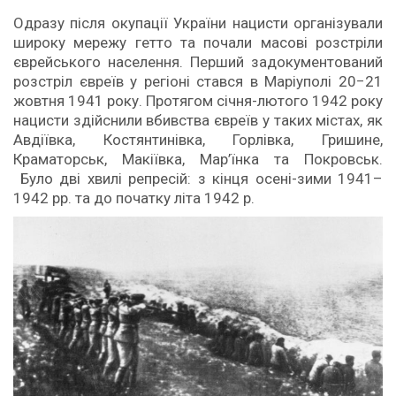
Одразу після окупації України нацисти організували
широку мережу гетто та почали масові розстріли
єврейського населення. Перший задокументований
розстріл євреїв у регіоні стався в Маріуполі 20−21
жовтня 1941 року. Протягом січня-лютого 1942 року
нацисти здійснили вбивства євреїв у таких містах, як
Авдіївка, Костянтинівка, Горлівка, Гришине,
Краматорськ, Макіївка, Мар’їнка та Покровськ.
Було дві хвилі репресій: з кінця осені-зими 1941–
1942 рр. та до початку літа 1942 р.