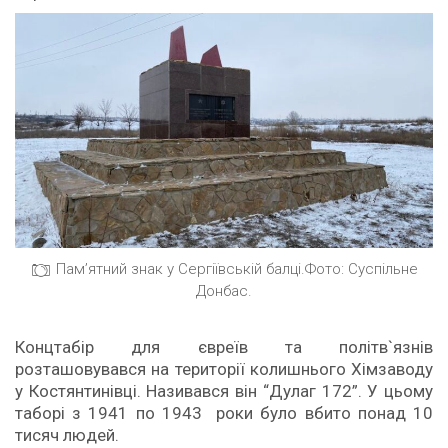
Пам’ятний знак у Сергіївській балці.Фото: Суспільне
Донбас.
Концтабір для євреїв та політв`язнів
розташовувався на території колишнього Хімзаводу
у Костянтинівці. Називався він “Дулаг 172”. У цьому
таборі з 1941 по 1943 роки було вбито понад 10
тисяч людей.