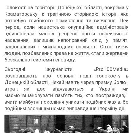
Голокост на території Донецької області, зокрема у
Краматорську, є трагічною сторінкою історії, яка
потребує глибокого осмислення та вивчення. Цей
період, коли нацистська окупаційна адміністрація
здійснювала масові репресії проти єврейського
населення, залишив непоправний слід у пам’яті
національних і міжнародних спільнот. Сотні тисяч
людей, позбавлених права на життя, стали жертвами
безжальної системи геноциду.
Сьогодні журналісти «Pro100Media»
розповідають про основні події голокосту в
Донецькій області. Нехай навіть через призму болю і
втрат, які досі відчуваються в Україні, ми
маємо вшановувати пам’ять тих, хто постраждав, і
вчити майбутні покоління уникати подібних жахів, бо
подібним злочинам немає виправдання і терміну дії.