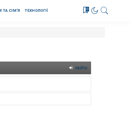
0
М ТА СІМ’Я
ТЕХНОЛОГІЇ
УВІЙТИ